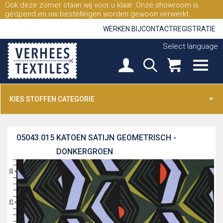
Ook deze zomer staan wij voor u klaar. Onze showroom is
geopend en uw bestellingen worden gewoon verwerkt.
WERKEN BIJ
CONTACT
REGISTRATIE
Select language
KIES STOFFEN CATEGORIE
05043.015
KATOEN SATIJN GEOMETRISCH -
DONKERGROEN
31
30
29
28
27
26
25
24
23