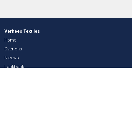
Verhees Textiles
Home
Over ons
Nieuws
Lookbook
Duurzaamheid in de Textiel
Beurzen
Werken bij
Contact
Webshop
FAQ
Sitemap