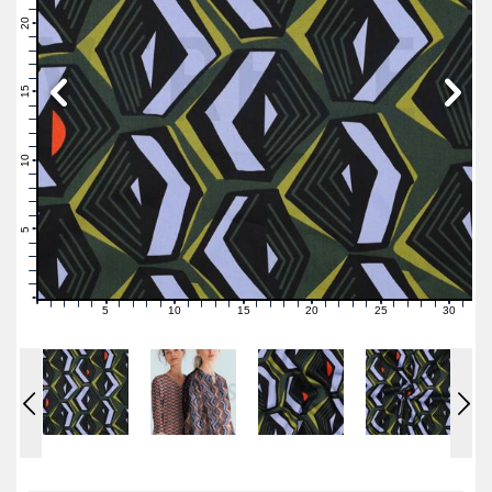
22
21
20
19
18
17
16
15
14
13
12
11
10
9
8
7
6
5
4
3
2
1
0
5
10
15
20
25
30
0
1
2
3
4
6
7
8
9
11
12
13
14
16
17
18
19
21
22
23
24
26
27
28
29
31