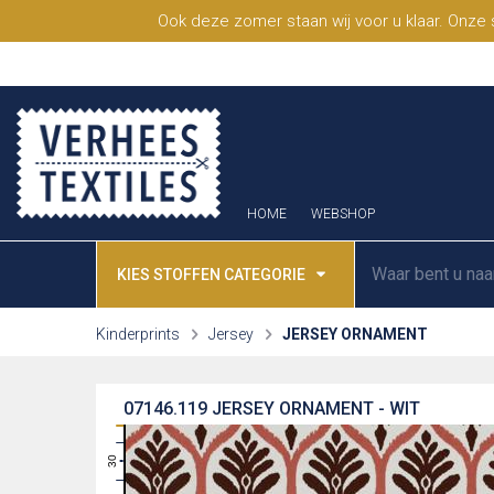
Ook deze zomer staan wij voor u klaar. Onze
HOME
WEBSHOP
KIES STOFFEN CATEGORIE
Kinderprints
Jersey
JERSEY ORNAMENT
07146.119
JERSEY ORNAMENT - WIT
31
30
29