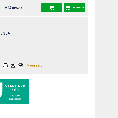
= 10-12 meter)
Alle Kleuren
/5%EA
Meer info