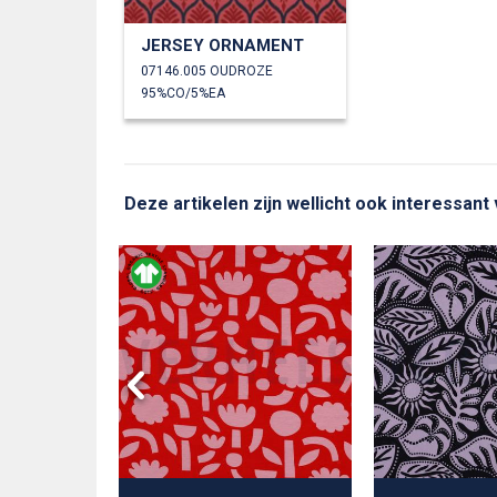
JERSEY ORNAMENT
07146.005 OUDROZE
95%CO/5%EA
Deze artikelen zijn wellicht ook interessan
TRETCH
ACT