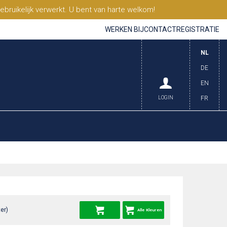
ruikelijk verwerkt. U bent van harte welkom!
WERKEN BIJ
CONTACT
REGISTRATIE
NL
DE
EN
LOGIN
FR
er)
Alle Kleuren