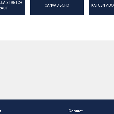
LLA STRETCH
CANVAS BOHO
KATOEN VIS
RACT
s
Contact