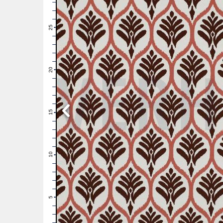
28
27
26
25
24
23
22
21
20
19
18
17
16
15
14
13
12
11
10
9
8
7
6
5
4
3
2