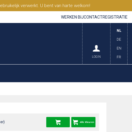
ruikelijk verwerkt. U bent van harte welkom!
WERKEN BIJ
CONTACT
REGISTRATIE
NL
DE
EN
LOGIN
FR
er)
Alle Kleuren