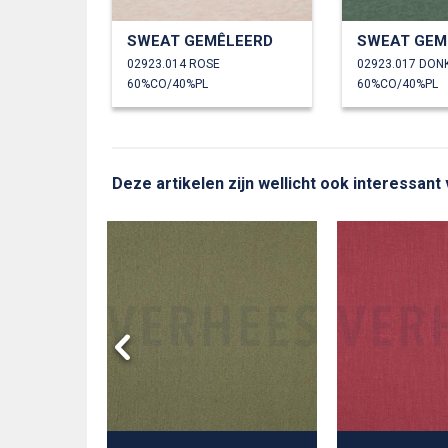
SWEAT GEMÊLEERD
SWEAT GEM
02923.014 ROSE
02923.017 DON
60%CO/40%PL
60%CO/40%PL
Deze artikelen zijn wellicht ook interessant 
 GROOT