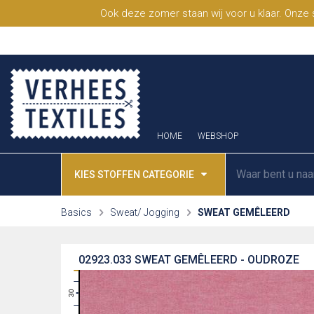
Ook deze zomer staan wij voor u klaar. Onze
HOME
WEBSHOP
KIES STOFFEN CATEGORIE
Basics
Sweat/ Jogging
SWEAT GEMÊLEERD
02923.033
SWEAT GEMÊLEERD - OUDROZE
31
30
29