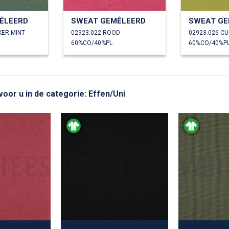
ÊLEERD
SWEAT GEMÊLEERD
SWEAT GE
KER MINT
02923.022 ROOD
02923.026 C
60%CO/40%PL
60%CO/40%P
voor u in de categorie: Effen/Uni