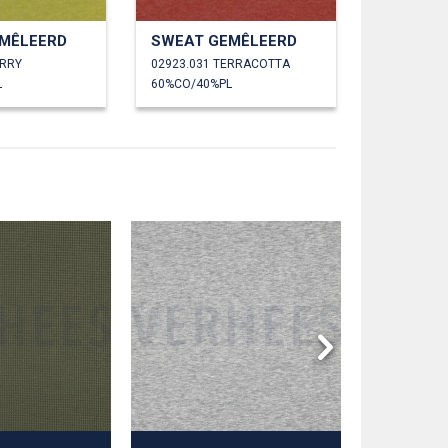
MÊLEERD
SWEAT GEMÊLEERD
URRY
02923.031 TERRACOTTA
L
60%CO/40%PL