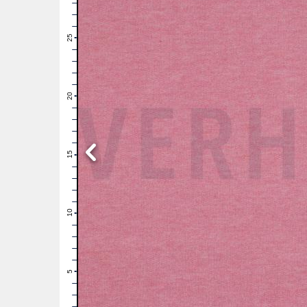
28
27
26
25
24
23
22
21
20
19
18
17
16
15
14
13
12
11
10
9
8
7
6
5
4
3
2