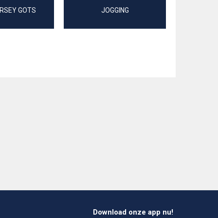
RSEY GOTS
JOGGING
KATO
Download onze app nu!