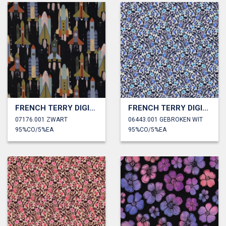
FRENCH TERRY DIGITAAL RAKETTEN
FRENCH TERRY DIGITAAL BLOEMEN
07176.001 ZWART
06443.001 GEBROKEN WIT
95%CO/5%EA
95%CO/5%EA