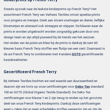
Steeds opzoek naar de leukste kinderprints op French Terry? Het
assortiment French Terry van Verhees Textiles omvat speelse prints
voor jongens en meisjes. Denk aan stoere voertuigen en dieren, lieflijke
bloemetjes en uiteraard ook streepjes en stippen. De kleuren waar de
prints in worden uitgebracht worden zorgvuldig gekozen door ons
design team en zijn altijd passend bij de trends van het seizoen.
Het vinden van de juiste uni kleur bij de prints is dankzij de ruim 60
kleuren basic French Terry stoffen een fluitje van een cent. Daarnaast is
de uni French Terry te combineren met 4 andere
GOTS
gecertificeerde
basiskwaliteiten.
Gecertificeerd French Terry
Bij Verhees Textiles hechten we veel waarde aan duurzaamheid en
daarom zijn we trots op onze certificeringen voor
Oeko-Tex
standard
100 en GOTS (Global Organic Textile Standard). De Oeko-Tex
certificeringen voor klasse 1 en 2 zijn terug te vinden op het grootste
deel van onze French Terry kinderprints. Dankzij deze certificeringen
weet u zeker dat er geen schadelijke stoffen aanwezig zijn en zijn de