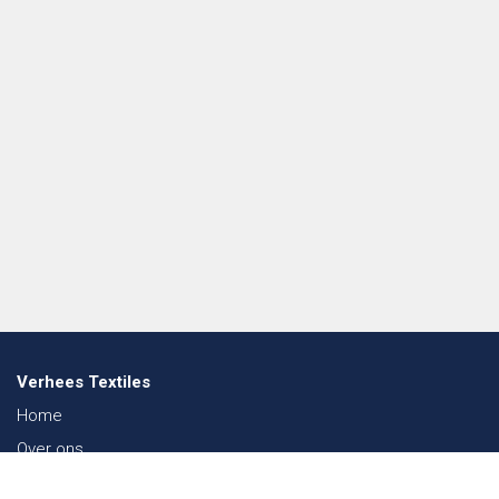
Verhees Textiles
Home
Over ons
Nieuws