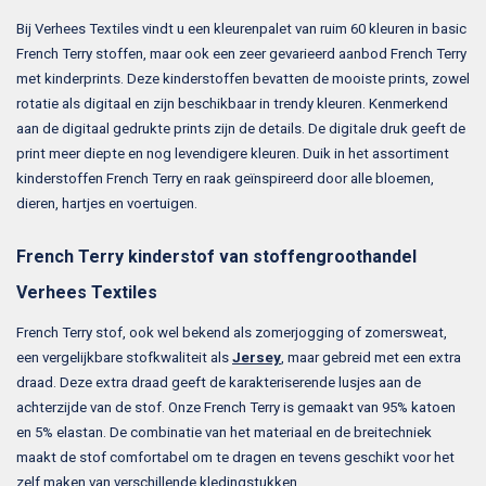
Bij Verhees Textiles vindt u een kleurenpalet van ruim 60 kleuren in basic
French Terry stoffen, maar ook een zeer gevarieerd aanbod French Terry
met kinderprints. Deze kinderstoffen bevatten de mooiste prints, zowel
rotatie als digitaal en zijn beschikbaar in trendy kleuren. Kenmerkend
aan de digitaal gedrukte prints zijn de details. De digitale druk geeft de
print meer diepte en nog levendigere kleuren. Duik in het assortiment
kinderstoffen French Terry en raak geïnspireerd door alle bloemen,
dieren, hartjes en voertuigen.
French Terry kinderstof van stoffengroothandel
Verhees Textiles
French Terry stof, ook wel bekend als zomerjogging of zomersweat,
een vergelijkbare stofkwaliteit als
Jersey
, maar gebreid met een extra
draad. Deze extra draad geeft de karakteriserende lusjes aan de
achterzijde van de stof. Onze French Terry is gemaakt van 95% katoen
en 5% elastan. De combinatie van het materiaal en de breitechniek
maakt de stof comfortabel om te dragen en tevens geschikt voor het
zelf maken van verschillende kledingstukken.