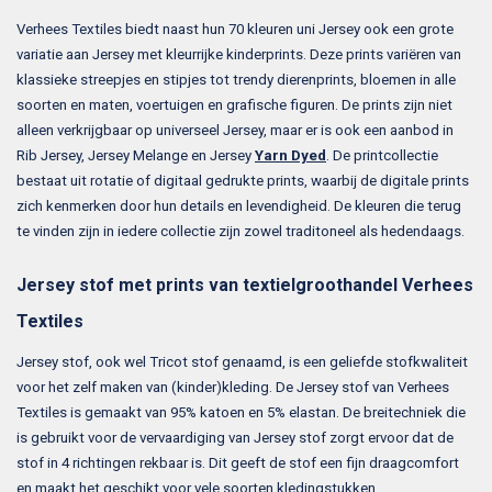
Verhees Textiles biedt naast hun 70 kleuren uni Jersey ook een grote
variatie aan Jersey met kleurrijke kinderprints. Deze prints variëren van
klassieke streepjes en stipjes tot trendy dierenprints, bloemen in alle
soorten en maten, voertuigen en grafische figuren. De prints zijn niet
alleen verkrijgbaar op universeel Jersey, maar er is ook een aanbod in
Rib Jersey, Jersey Melange en Jersey
Yarn Dyed
. De printcollectie
bestaat uit rotatie of digitaal gedrukte prints, waarbij de digitale prints
zich kenmerken door hun details en levendigheid. De kleuren die terug
te vinden zijn in iedere collectie zijn zowel traditoneel als hedendaags.
Jersey stof met prints van textielgroothandel Verhees
Textiles
Jersey stof, ook wel Tricot stof genaamd, is een geliefde stofkwaliteit
voor het zelf maken van (kinder)kleding. De Jersey stof van Verhees
Textiles is gemaakt van 95% katoen en 5% elastan. De breitechniek die
is gebruikt voor de vervaardiging van Jersey stof zorgt ervoor dat de
stof in 4 richtingen rekbaar is. Dit geeft de stof een fijn draagcomfort
en maakt het geschikt voor vele soorten kledingstukken.