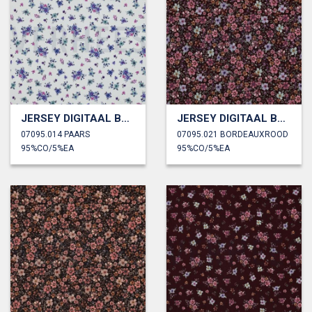
JERSEY DIGITAAL BLOEMEN
JERSEY DIGITAAL BLOEMEN
07095.014 PAARS
07095.021 BORDEAUXROOD
95%CO/5%EA
95%CO/5%EA