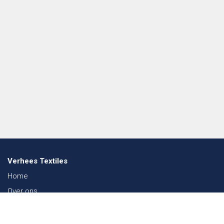
Verhees Textiles
Home
Over ons
Nieuws
Lookbook