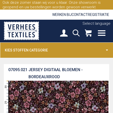
Ook deze zomer staan wij voor u klaar. Onze showroom is
geopend en uw bestellingen worden gewoon verwerkt.
WERKEN BIJ
CONTACT
REGISTRATIE
Select language
KIES STOFFEN CATEGORIE
07095.021
JERSEY DIGITAAL BLOEMEN -
BORDEAUXROOD
31
30
29
28
27
26
25
24
23