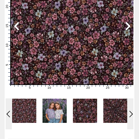
22
21
20
19
18
17
16
15
14
13
12
11
10
9
8
7
6
5
4
3
2
1
0
5
10
15
20
25
30
0
1
2
3
4
6
7
8
9
11
12
13
14
16
17
18
19
21
22
23
24
26
27
28
29
31