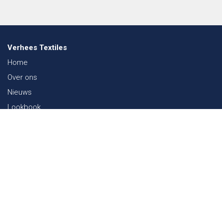
Verhees Textiles
Home
Over ons
Nieuws
Lookbook
Duurzaamheid in de Textiel
Beurzen
Werken bij
Contact
Webshop
FAQ
Sitemap