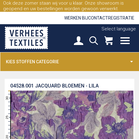
Ook deze zomer staan wij voor u klaar. Onze showroom is
geopend en uw bestellingen worden gewoon verwerkt.
WERKEN BIJ
CONTACT
REGISTRATIE
Select language
KIES STOFFEN CATEGORIE
04528.001
JACQUARD BLOEMEN - LILA
31
30
29
28
27
26
25
24
23
22
21
20