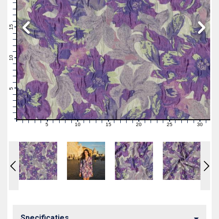
19
18
17
16
15
14
13
12
11
10
9
8
7
6
5
4
3
2
1
0
5
10
15
20
25
30
0
1
2
3
4
6
7
8
9
11
12
13
14
16
17
18
19
21
22
23
24
26
27
28
29
31
Specificaties