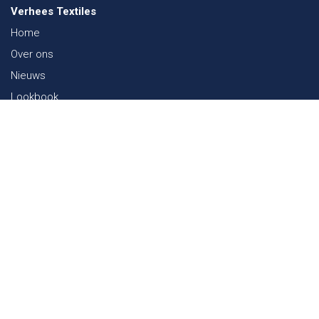
Verhees Textiles
Home
Over ons
Nieuws
Lookbook
Duurzaamheid in de Textiel
Beurzen
Werken bij
Contact
Webshop
FAQ
Sitemap
Contact
Paalgravenlaan 10