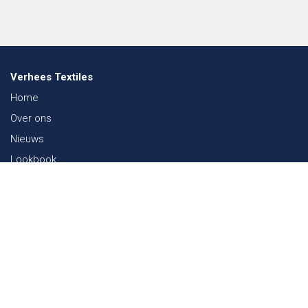
Verhees Textiles
Home
Over ons
Nieuws
Lookbook
Duurzaamheid in de Textiel
Beurzen
Werken bij
Contact
Webshop
FAQ
Sitemap