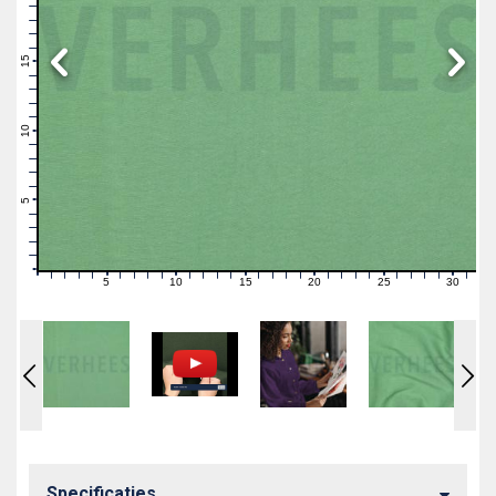
19
18
17
16
15
14
13
12
11
10
9
8
7
6
5
4
3
2
1
0
5
10
15
20
25
30
0
1
2
3
4
6
7
8
9
11
12
13
14
16
17
18
19
21
22
23
24
26
27
28
29
31
Specificaties