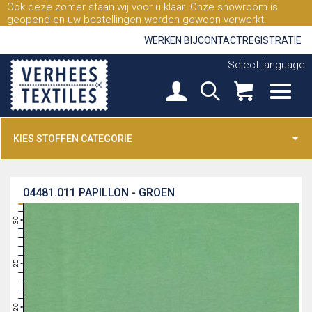
Ook deze zomer staan wij voor u klaar. Onze showroom is
geopend en uw bestellingen worden gewoon verwerkt.
WERKEN BIJ
CONTACT
REGISTRATIE
Select language
KIES STOFFEN CATEGORIE
04481.011
PAPILLON - GROEN
31
30
29
28
27
26
25
24
23
22
21
20