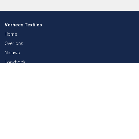
Verhees Textiles
Home
Over ons
Nieuws
Lookbook
Duurzaamheid in de Textiel
Beurzen
Werken bij
Contact
Webshop
FAQ
Sitemap