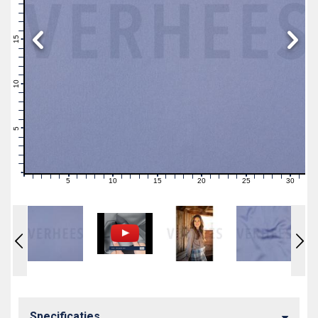
19
18
17
16
15
14
13
12
11
10
9
8
7
6
5
4
3
2
1
0
5
10
15
20
25
30
0
1
2
3
4
6
7
8
9
11
12
13
14
16
17
18
19
21
22
23
24
26
27
28
29
31
Specificaties