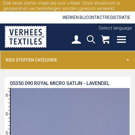
Ook deze zomer staan wij voor u klaar. Onze showroom is
geopend en uw bestellingen worden gewoon verwerkt.
WERKEN BIJ
CONTACT
REGISTRATIE
Select language
KIES STOFFEN CATEGORIE
05350.090
ROYAL MICRO SATIJN - LAVENDEL
31
30
29
28
27
26
25
24
23
22
21
20