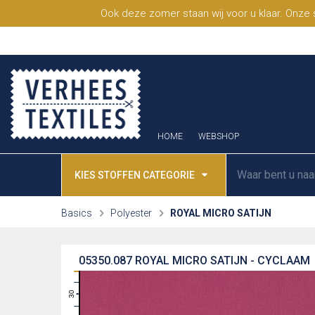
Ook deze zomer staan wij voor u klaar. Onze
HOME
WEBSHOP
KIES STOFFEN CATEGORIE
Basics
Polyester
ROYAL MICRO SATIJN
05350.087
ROYAL MICRO SATIJN - CYCLAAM
31
30
29