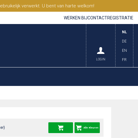
ruikelijk verwerkt. U bent van harte welkom!
WERKEN BIJ
CONTACT
REGISTRATIE
NL
DE
EN
LOGIN
FR
er)
Alle Kleuren