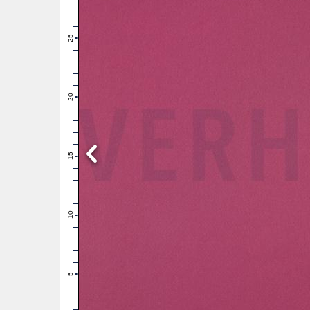
28
27
26
25
24
23
22
21
20
19
18
17
16
15
14
13
12
11
10
9
8
7
6
5
4
3
2