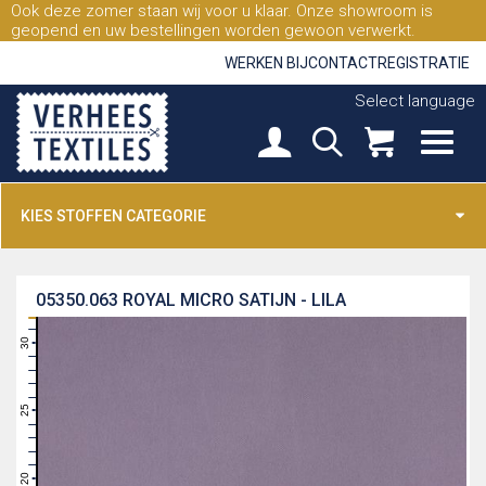
Ook deze zomer staan wij voor u klaar. Onze showroom is
geopend en uw bestellingen worden gewoon verwerkt.
WERKEN BIJ
CONTACT
REGISTRATIE
Select language
KIES STOFFEN CATEGORIE
05350.063
ROYAL MICRO SATIJN - LILA
31
30
29
28
27
26
25
24
23
22
21
20