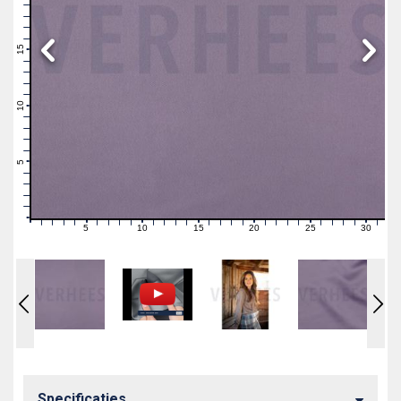
19
18
17
16
15
14
13
12
11
10
9
8
7
6
5
4
3
2
1
0
5
10
15
20
25
30
0
1
2
3
4
6
7
8
9
11
12
13
14
16
17
18
19
21
22
23
24
26
27
28
29
31
Specificaties