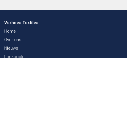
Verhees Textiles
Home
Over ons
Nieuws
Lookbook
Duurzaamheid in de Textiel
Beurzen
Werken bij
Contact
Webshop
FAQ
Sitemap