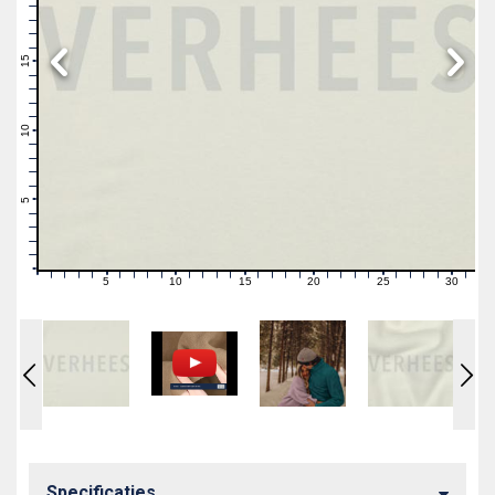
19
18
17
16
15
14
13
12
11
10
9
8
7
6
5
4
3
2
1
0
5
10
15
20
25
30
0
1
2
3
4
6
7
8
9
11
12
13
14
16
17
18
19
21
22
23
24
26
27
28
29
31
Specificaties