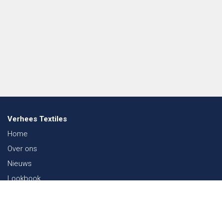
Verhees Textiles
Home
Over ons
Nieuws
Lookbook
Duurzaamheid in de Textiel
Beurzen