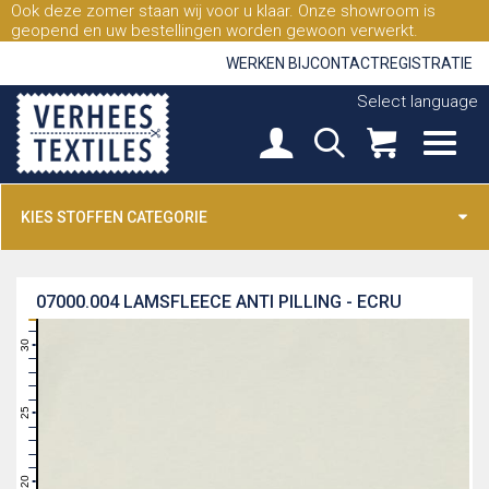
Ook deze zomer staan wij voor u klaar. Onze showroom is
geopend en uw bestellingen worden gewoon verwerkt.
WERKEN BIJ
CONTACT
REGISTRATIE
Select language
KIES STOFFEN CATEGORIE
07000.004
LAMSFLEECE ANTI PILLING - ECRU
31
30
29
28
27
26
25
24
23
22
21
20