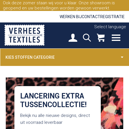
Ook deze zomer staan wij voor u klaar. Onze showroom is
geopend en uw bestellingen worden gewoon verwerkt.
WERKEN BIJ
CONTACT
REGISTRATIE
Select language
KIES STOFFEN CATEGORIE
LANCERING EXTRA
TUSSENCOLLECTIE!
Bekijk nu alle nieuwe designs, direct
uit voorraad leverbaar