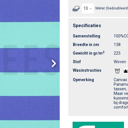
Meter (Gedoubleerd 
Specificaties
Samenstelling
100%C
Breedte in cm
138
2
Gewicht in gr/m
225
Stof
Woven
Wasinstructies
Opmerking
Canvas 
Panama-
tassen,
Maar ve
kussens
bij dra
comfort