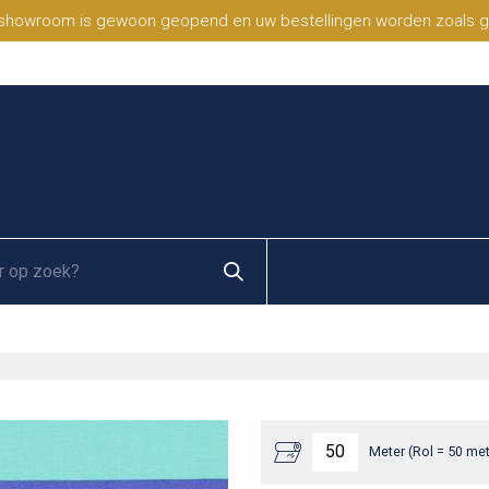
 showroom is gewoon geopend en uw bestellingen worden zoals geb
Meter (Rol = 50 met