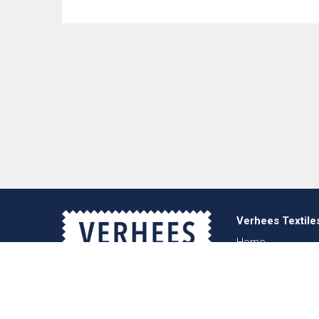
Verhees Textile
Home
Over ons
Nieuws
Lookbook