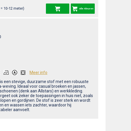
= 10-12 meter)
Alle Kleuren
O
Meer info
is een stevige, duurzame stof met een robuuste
weving. Ideaal voor casual broeken en jassen,
 schoenen (denk aan Allstars) en werkkleding.
rgeet ook zeker de toepassingen in huis niet, zoals
lopen en gordijnen. De stof is zeer sterk en wordt
gen en wassen iets zachter, waardoor hij
abeler aanvoelt.