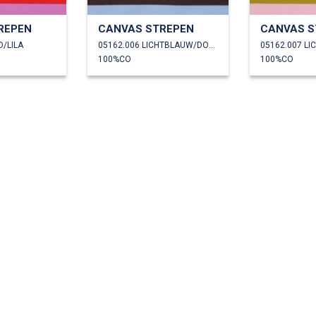
REPEN
CANVAS STREPEN
CANVAS S
D/LILA
05162.006 LICHTBLAUW/DONKERPAARS
05162.007 L
100%CO
100%CO