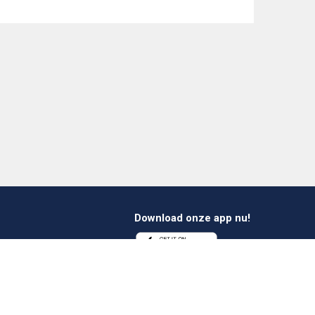
Download onze app nu!
1 412 647 347
es@verheestextiles.com
Volg ons op social
media!