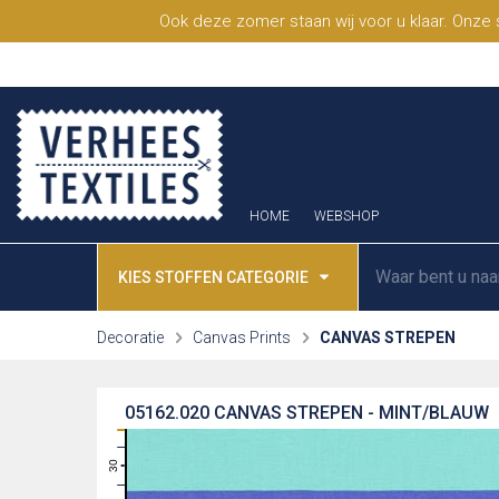
Ook deze zomer staan wij voor u klaar. Onze
HOME
WEBSHOP
KIES STOFFEN CATEGORIE
Decoratie
Canvas Prints
CANVAS STREPEN
05162.020
CANVAS STREPEN - MINT/BLAUW
31
30
29