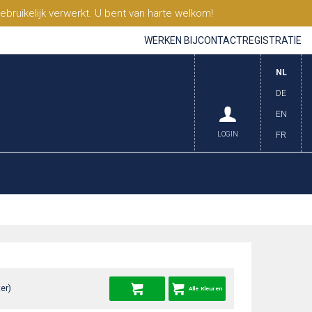
ruikelijk verwerkt. U bent van harte welkom!
WERKEN BIJ
CONTACT
REGISTRATIE
NL
DE
EN
LOGIN
FR
er)
Alle Kleuren