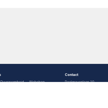
s
Contact
Duurzaamheid
Webshop
Paalgravenlaan 10
in de Textiel
FAQ
5342 LR
Oss
003
Beurzen
Sitemap
The Netherlands
sal
Werken bij