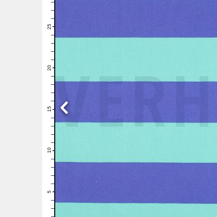
28
27
26
25
24
23
22
21
20
19
18
17
16
15
14
13
12
11
10
9
8
7
6
5
4
3
2