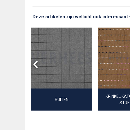
Deze artikelen zijn wellicht ook interessant
 VISGRAAT
KRINKEL KA
RUITEN
STRE