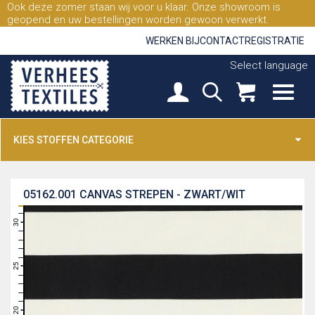
Ook deze zomer staan wij voor u klaar. Onze showroom is
geopend en uw bestellingen worden gewoon verwerkt.
WERKEN BIJ
CONTACT
REGISTRATIE
Select language
KIES STOFFEN CATEGORIE
05162.001
CANVAS STREPEN - ZWART/WIT
31
30
29
28
27
26
25
24
23
22
21
20