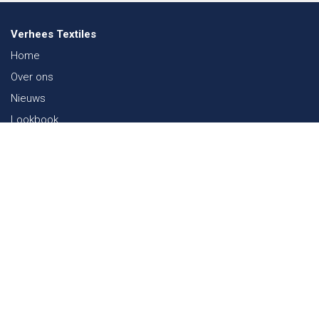
Verhees Textiles
Home
Over ons
Nieuws
Lookbook
Duurzaamheid in de Textiel
Beurzen
Werken bij
Contact
Webshop
FAQ
Sitemap
Contact