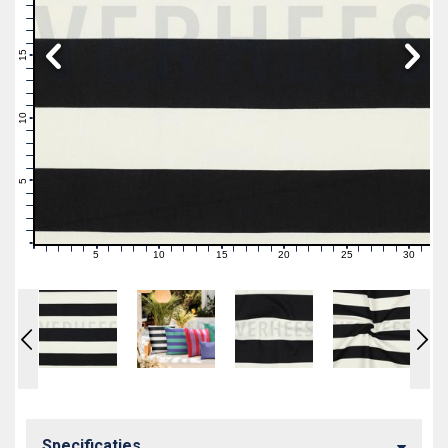
19
18
17
16
15
14
13
12
11
10
9
8
7
6
5
4
3
2
1
0
5
10
15
20
25
30
0
1
2
3
4
6
7
8
9
11
12
13
14
16
17
18
19
21
22
23
24
26
27
28
29
31
Specificaties