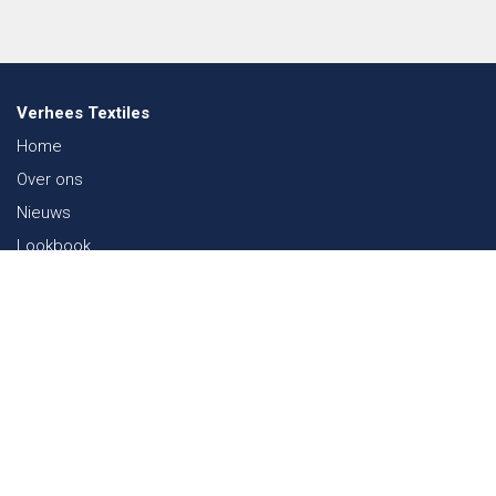
Verhees Textiles
Home
Over ons
Nieuws
Lookbook
Duurzaamheid in de Textiel
Beurzen
Werken bij
Contact
Webshop
FAQ
Sitemap