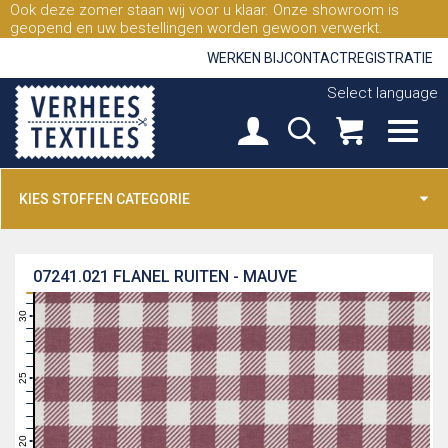
Ook deze zomer staan wij voor u klaar. Onze showroom is
geopend en uw bestellingen worden gewoon verwerkt.
WERKEN BIJ
CONTACT
REGISTRATIE
Select language
KIES STOFFEN CATEGORIE
07241.021
FLANEL RUITEN - MAUVE
31
30
29
28
27
26
25
24
23
22
21
20