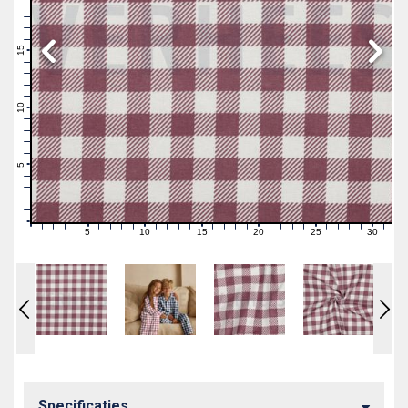
19
18
17
16
15
14
13
12
11
10
9
8
7
6
5
4
3
2
1
0
5
10
15
20
25
30
0
1
2
3
4
6
7
8
9
11
12
13
14
16
17
18
19
21
22
23
24
26
27
28
29
31
Specificaties