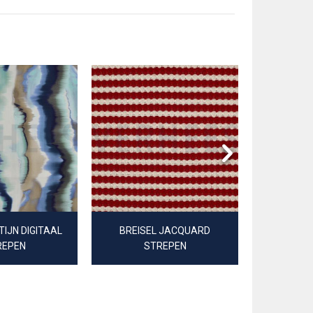
IJN DIGITAAL
BREISEL JACQUARD
DOUBLE 
REPEN
STREPEN