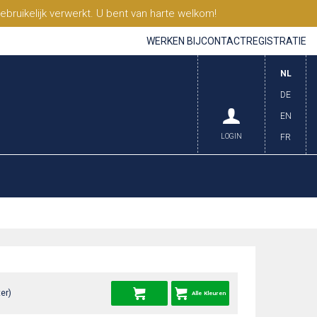
ruikelijk verwerkt. U bent van harte welkom!
WERKEN BIJ
CONTACT
REGISTRATIE
NL
DE
EN
LOGIN
FR
er)
Alle Kleuren