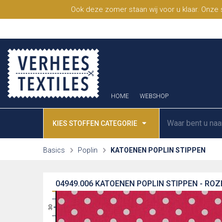
Ook deze zomer staan wij voor u klaar. Onze
HOME
WEBSHOP
KIES STOFFEN CATEGORIE
Basics
Poplin
KATOENEN POPLIN STIPPEN
04949.006
KATOENEN POPLIN STIPPEN - ROZ
31
30
29