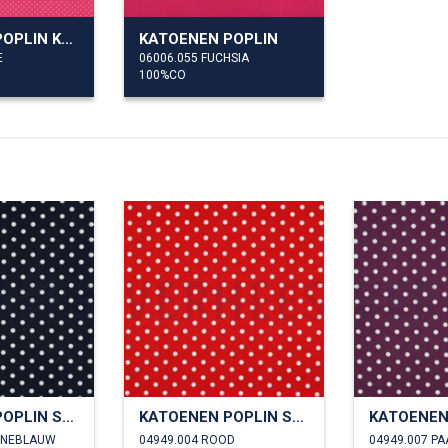
KATOENEN POPLIN KLEINE STIPPEN
KATOENEN POPLIN
E
06006.055 FUCHSIA
100%CO
KATOENEN POPLIN STIPPEN
KATOENEN POPLIN STIPPEN
INEBLAUW
04949.004 ROOD
04949.007 P