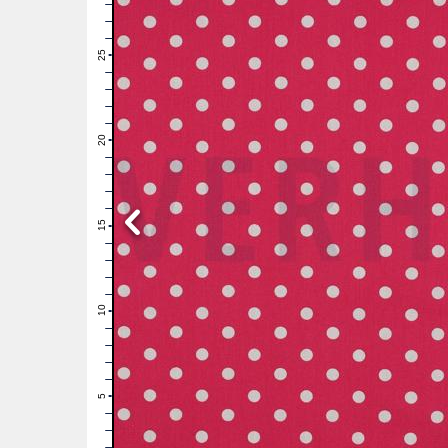
28
27
26
25
24
23
22
21
20
19
18
17
16
15
14
13
12
11
10
9
8
7
6
5
4
3
2