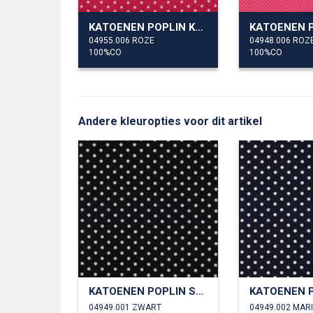
KATOENEN POPLIN KLEINE STERREN
04955.006 ROZE
04948.006 ROZ
100%CO
100%CO
Andere kleuropties voor dit artikel
KATOENEN POPLIN STIPPEN
04949.001 ZWART
04949.002 MAR