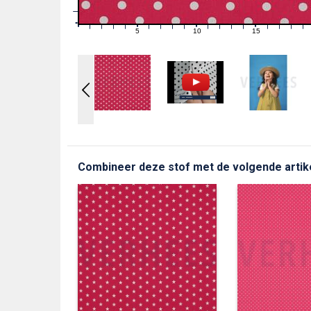
1
0
0
5
10
15
1
2
3
4
6
7
8
9
11
12
13
14
16
17
18
19
Combineer deze stof met de volgende artik