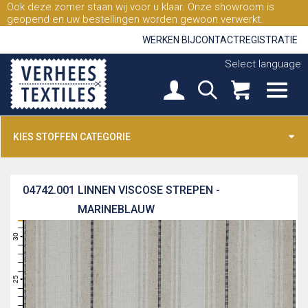
Ook deze zomer staan wij voor u klaar. Onze showroom is
geopend en uw bestellingen worden gewoon verwerkt.
WERKEN BIJ
CONTACT
REGISTRATIE
Select language
KIES STOFFEN CATEGORIE
04742.001
LINNEN VISCOSE STREPEN -
MARINEBLAUW
31
30
29
28
27
26
25
24
23