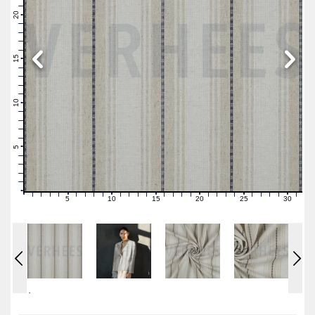
22
21
20
19
18
17
16
15
14
13
12
11
10
9
8
7
6
5
4
3
2
1
0
5
10
15
20
25
30
0
1
2
3
4
6
7
8
9
11
12
13
14
16
17
18
19
21
22
23
24
26
27
28
29
31