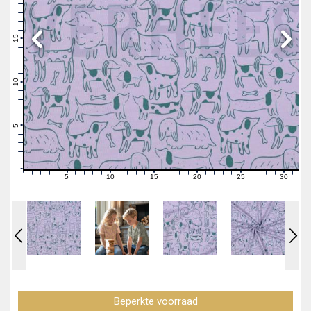
19
18
17
16
15
14
13
12
11
10
9
8
7
6
5
4
3
2
1
0
5
10
15
20
25
30
0
1
2
3
4
6
7
8
9
11
12
13
14
16
17
18
19
21
22
23
24
26
27
28
29
31
Beperkte voorraad