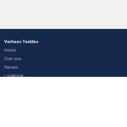
Verhees Textiles
Home
Over ons
Nieuws
Lookbook
Duurzaamheid in de Textiel
Beurzen
Werken bij
Contact
Webshop
FAQ