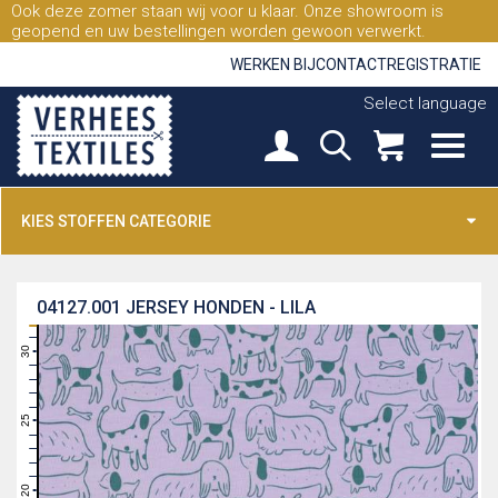
Ook deze zomer staan wij voor u klaar. Onze showroom is
geopend en uw bestellingen worden gewoon verwerkt.
WERKEN BIJ
CONTACT
REGISTRATIE
Select language
KIES STOFFEN CATEGORIE
04127.001
JERSEY HONDEN - LILA
31
30
29
28
27
26
25
24
23
22
21
20