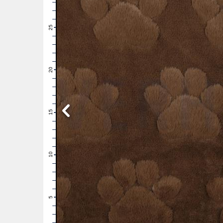
28
27
26
25
24
23
22
21
20
19
18
17
16
15
14
13
12
11
10
9
8
7
6
5
4
3
2