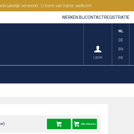
ruikelijk verwerkt. U bent van harte welkom!
WERKEN BIJ
CONTACT
REGISTRATIE
NL
DE
EN
LOGIN
FR
er)
Alle Kleuren