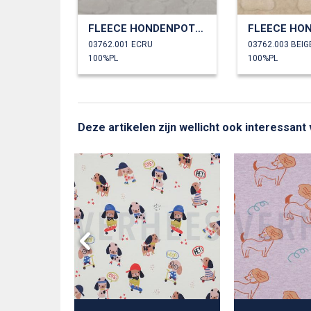
FLEECE HONDENPOTEN
03762.001 ECRU
03762.003 BEIG
100%PL
100%PL
Deze artikelen zijn wellicht ook interessant
R POEDELS