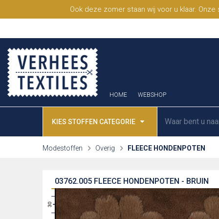
Ook deze zomer staan wij voor u klaar. Onze
HOME
WEBSHOP
KIES STOFFEN CATEGORIE
Modestoffen
Overig
FLEECE HONDENPOTEN
03762.005
FLEECE HONDENPOTEN - BRUIN
31
30
29