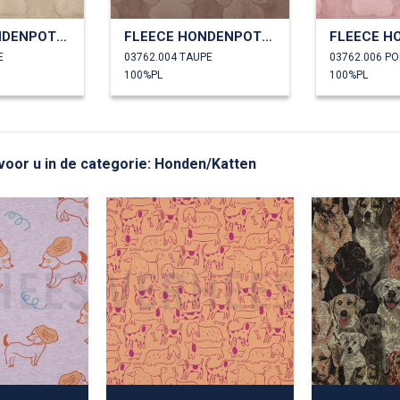
FLEECE HONDENPOTEN
FLEECE HONDENPOTEN
E
03762.004 TAUPE
03762.006 P
100%PL
100%PL
 voor u in de categorie: Honden/Katten