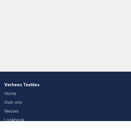
Verhees Textiles
Home
Over ons
Nieuws
Lookbook
Duurzaamheid in de Textiel