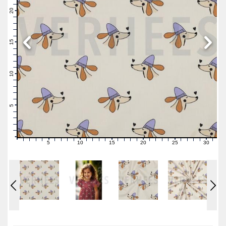
22
21
20
19
18
17
16
15
14
13
12
11
10
9
8
7
6
5
4
3
2
1
0
5
10
15
20
25
30
0
1
2
3
4
6
7
8
9
11
12
13
14
16
17
18
19
21
22
23
24
26
27
28
29
31