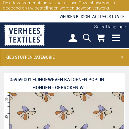
Ook deze zomer staan wij voor u klaar. Onze showroom is
geopend en uw bestellingen worden gewoon verwerkt.
WERKEN BIJ
CONTACT
REGISTRATIE
Select language
KIES STOFFEN CATEGORIE
05959.001
FIJNGEWEVEN KATOENEN POPLIN
HONDEN - GEBROKEN WIT
31
30
29
28
27
26
25
24
23