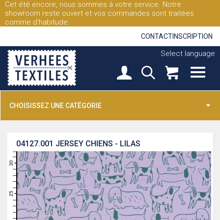
Cet été encore, nous sommes à votre service. Notre
showroom reste ouvert et vos commandes sont traitées
comme d'habitude.
CONTACT
INSCRIPTION
Select language
CHOISISSEZ UNE CATÉGORIE
04127.001
JERSEY CHIENS - LILAS
31
30
29
28
27
26
25
24
23
22