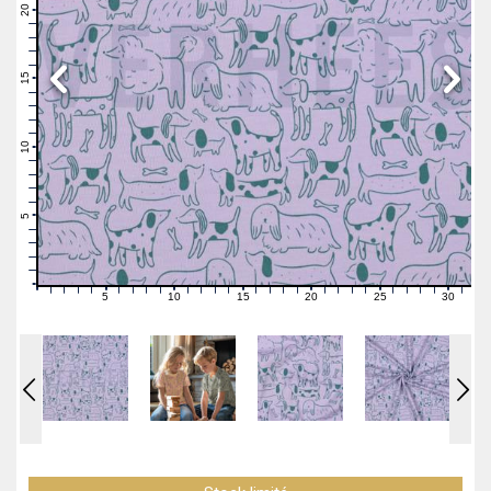
21
20
19
18
17
16
15
14
13
12
11
10
9
8
7
6
5
4
3
2
1
0
5
10
15
20
25
30
0
1
2
3
4
6
7
8
9
11
12
13
14
16
17
18
19
21
22
23
24
26
27
28
29
31