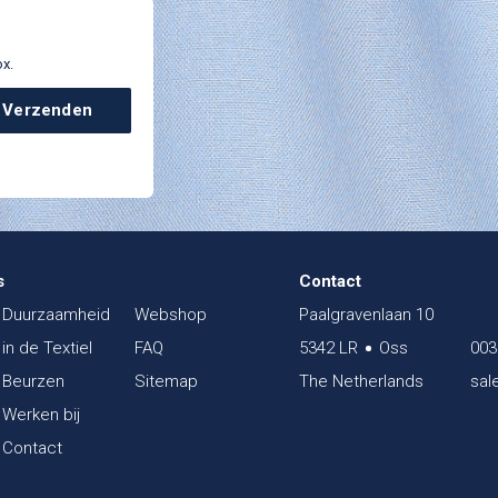
ox.
Verzenden
s
Contact
Duurzaamheid
Webshop
Paalgravenlaan 10
in de Textiel
FAQ
5342 LR
Oss
003
Beurzen
Sitemap
The Netherlands
sal
Werken bij
Contact