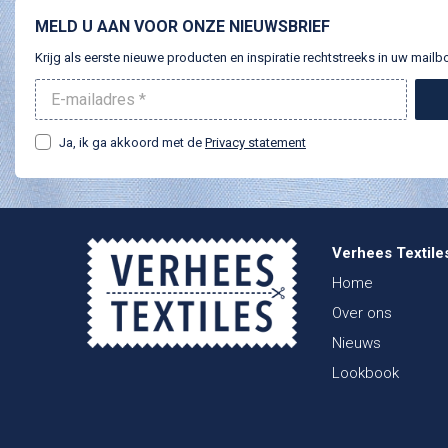
MELD U AAN VOOR ONZE NIEUWSBRIEF
Krijg als eerste nieuwe producten en inspiratie rechtstreeks in uw mailb
Ja, ik ga akkoord met de
Privacy statement
Verhees Textile
Home
Over ons
Nieuws
Lookbook