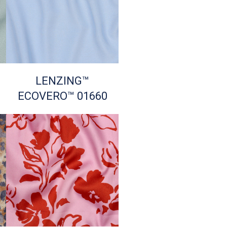
LENZING™
ECOVERO™ 01660