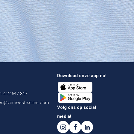
Download onze app nu!
1 412 647 347
es@verheestextiles.com
Volg ons op social
media!