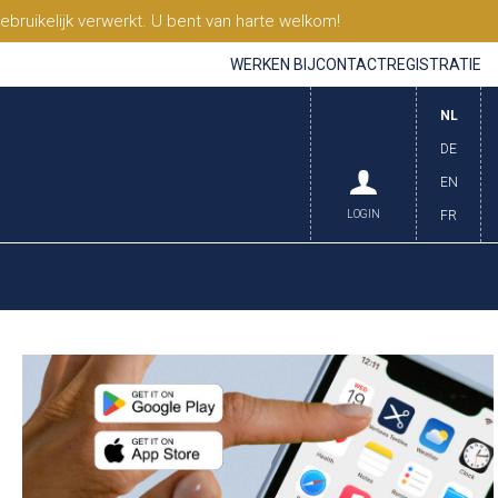
ruikelijk verwerkt. U bent van harte welkom!
WERKEN BIJ
CONTACT
REGISTRATIE
NL
DE
EN
LOGIN
FR