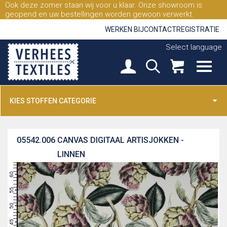
Ook deze zomer staan wij voor u klaar. Onze showroom is
geopend en uw bestellingen worden gewoon verwerkt.
WERKEN BIJ
CONTACT
REGISTRATIE
Select language
KIES STOFFEN CATEGORIE
05542.006
CANVAS DIGITAAL ARTISJOKKEN -
LINNEN
63
62
61
60
59
58
57
56
55
54
53
52
51
50
49
48
47
46