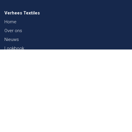
Verhees Textiles
Home
Over ons
Nieuws
Lookbook
Duurzaamheid in de Textiel
Beurzen
Werken bij
Contact
Webshop
FAQ
Sitemap
Contact