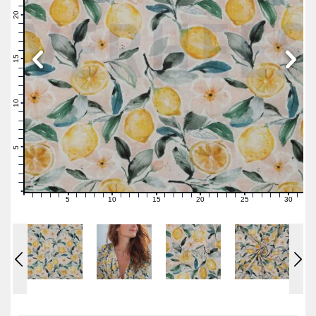
22
21
20
19
18
17
16
15
14
13
12
11
10
9
8
7
6
5
4
3
2
1
0
5
10
15
20
25
30
0
1
2
3
4
6
7
8
9
11
12
13
14
16
17
18
19
21
22
23
24
26
27
28
29
31