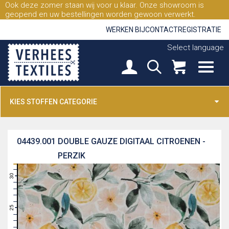
Ook deze zomer staan wij voor u klaar. Onze showroom is
geopend en uw bestellingen worden gewoon verwerkt.
WERKEN BIJ
CONTACT
REGISTRATIE
Select language
KIES STOFFEN CATEGORIE
04439.001
DOUBLE GAUZE DIGITAAL CITROENEN -
PERZIK
31
30
29
28
27
26
25
24
23