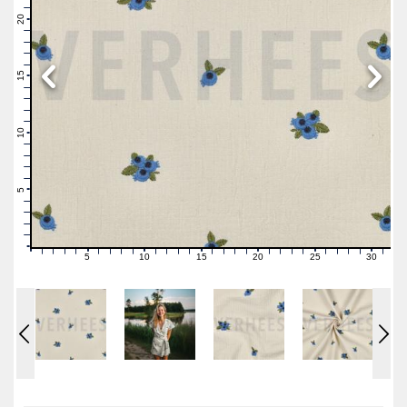
22
21
20
19
18
17
16
15
14
13
12
11
10
9
8
7
6
5
4
3
2
1
0
5
10
15
20
25
30
0
1
2
3
4
6
7
8
9
11
12
13
14
16
17
18
19
21
22
23
24
26
27
28
29
31