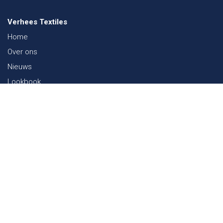
Verhees Textiles
Home
Over ons
Nieuws
Lookbook
Duurzaamheid in de Textiel
Beurzen
Werken bij
Contact
Webshop
FAQ
Sitemap
Contact