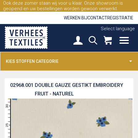
Ook deze zomer staan wij voor u klaar. Onze showroom is
geopend en uw bestellingen worden gewoon verwerkt.
WERKEN BIJ
CONTACT
REGISTRATIE
Select language
KIES STOFFEN CATEGORIE
02968.001
DOUBLE GAUZE GESTIKT EMBROIDERY
FRUIT - NATUREL
31
30
29
28
27
26
25
24
23