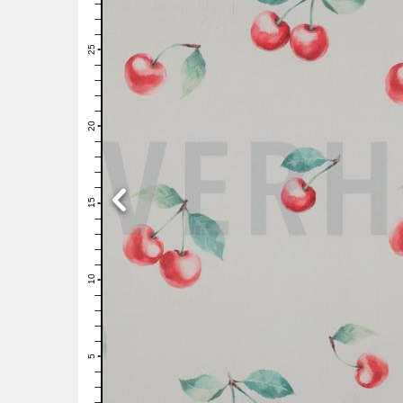
28
27
26
25
24
23
22
21
20
19
18
17
16
15
14
13
12
11
10
9
8
7
6
5
4
3
2