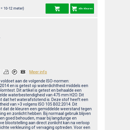
= 10-12 meter)
Alle Kleuren
L
Meer info
m voldoet aan de volgende ISO-normen:
2014 en is getest op waterdichtheid middels een
omtest. Dit artikel is getest en behaalde een
lde waterbestendigheid van 475 mm H2O. Dit
t dat het waterafstotend is. Deze stof heeft een
htheid van >3 volgens ISO 105 B02:2014. Dit
t dat de kleuren een gemiddelde weerstand tegen
ing en zonlicht hebben. Bij normaal gebruik blijven
ren goed behouden, maar bij langdurige en
ve blootstelling aan direct zonlicht kan na verloop
 lichte verkleuring of vervaging optreden. Voor een