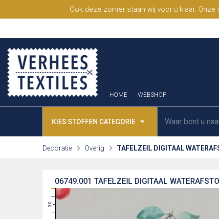
Ook deze zomer staan wij voor u klaar. Onze
HOME
WEBSHOP
KIES STOFFEN CATEGORIE
Decoratie
Overig
TAFELZEIL DIGITAAL WATERA
06749.001
TAFELZEIL DIGITAAL WATERAFSTO
31
30
29