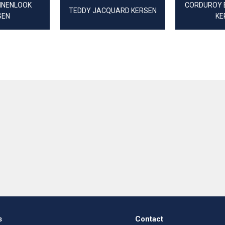
NNENLOOK
CORDUROY B
TEDDY JACQUARD KERSEN
SEN
KE
s
Contact