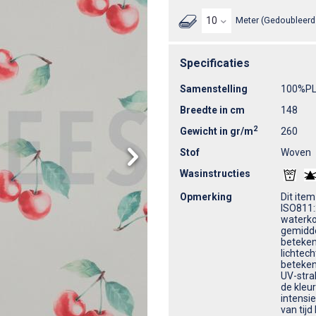
Meter (Gedoubleerd 
Specificaties
Samenstelling
100%P
Breedte in cm
148
2
Gewicht in gr/m
260
Stof
Woven
Wasinstructies
Opmerking
Dit ite
ISO811:
waterkol
gemidde
beteken
lichtec
beteken
UV-stral
de kleu
intensie
van tijd