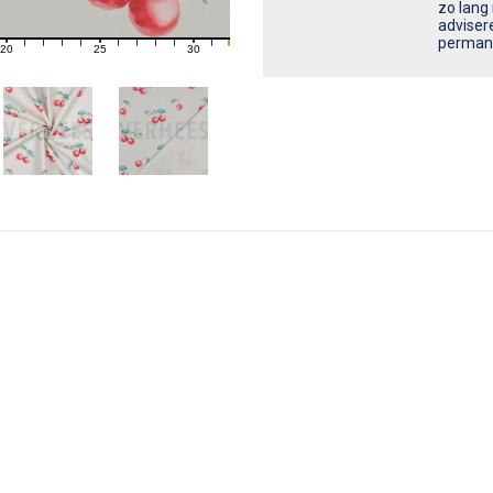
zo lang
adviser
20
25
30
21
22
23
24
26
27
28
29
31
permanen