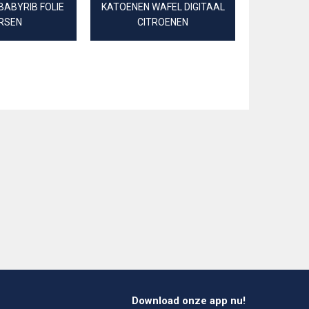
ABYRIB FOLIE
KATOENEN WAFEL DIGITAAL
DOUBLE GA
RSEN
CITROENEN
Download onze app nu!