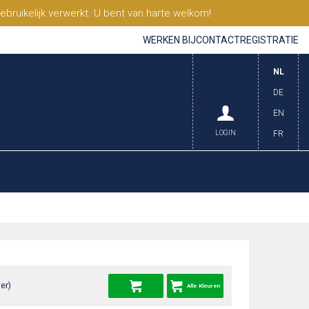
ruikelijk verwerkt. U bent van harte welkom!
WERKEN BIJ
CONTACT
REGISTRATIE
NL
DE
EN
LOGIN
FR
er)
Alle Kleuren