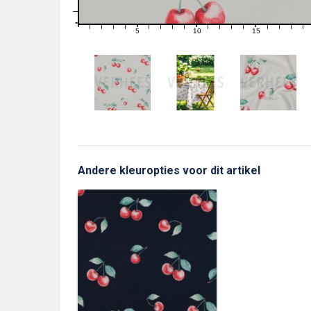
1
0
0
5
10
15
1
2
3
4
6
7
8
9
11
12
13
14
16
17
18
19
Andere kleuropties voor dit artikel