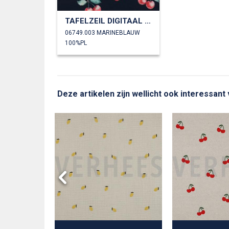
TAFELZEIL DIGITAAL WATERAFSTOTEND KERSEN
06749.003 MARINEBLAUW
100%PL
Deze artikelen zijn wellicht ook interessant
EN FRUIT