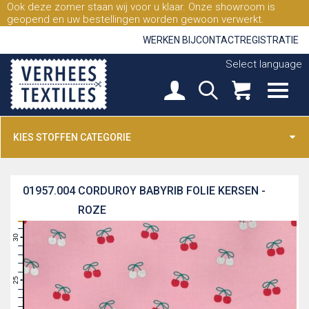
Ook deze zomer staan wij voor u klaar. Onze showroom is
geopend en uw bestellingen worden gewoon verwerkt.
WERKEN BIJ
CONTACT
REGISTRATIE
Select language
KIES STOFFEN CATEGORIE
01957.004
CORDUROY BABYRIB FOLIE KERSEN -
ROZE
31
30
29
28
27
26
25
24
23