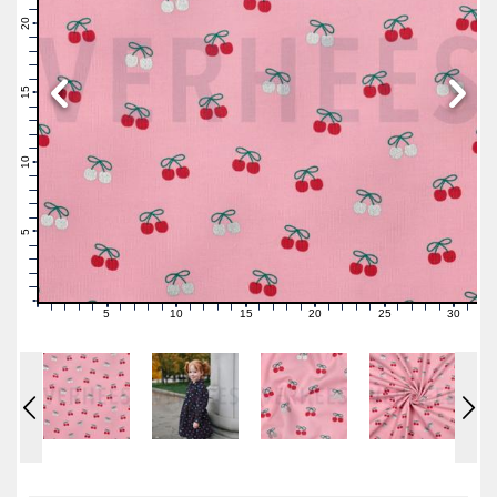
22
21
20
19
18
17
16
15
14
13
12
11
10
9
8
7
6
5
4
3
2
1
0
5
10
15
20
25
30
0
1
2
3
4
6
7
8
9
11
12
13
14
16
17
18
19
21
22
23
24
26
27
28
29
31