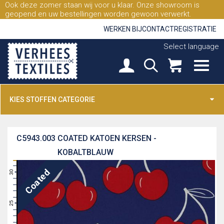
Ook deze zomer staan wij voor u klaar. Onze showroom is
geopend en uw bestellingen worden gewoon verwerkt.
WERKEN BIJ
CONTACT
REGISTRATIE
Select language
KIES STOFFEN CATEGORIE
C5943.003
COATED KATOEN KERSEN -
KOBALTBLAUW
31
Coated
30
29
28
27
26
25
24
23