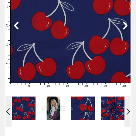
22
21
20
19
18
17
16
15
14
13
12
11
10
9
8
7
6
5
4
3
2
1
0
5
10
15
20
25
30
0
1
2
3
4
6
7
8
9
11
12
13
14
16
17
18
19
21
22
23
24
26
27
28
29
31