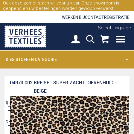
Ook deze zomer staan wij voor u klaar. Onze showroom is
geopend en uw bestellingen worden gewoon verwerkt.
WERKEN BIJ
CONTACT
REGISTRATIE
Select language
KIES STOFFEN CATEGORIE
04973.002
BREISEL SUPER ZACHT DIERENHUID -
BEIGE
31
30
29
28
27
26
25
24
23