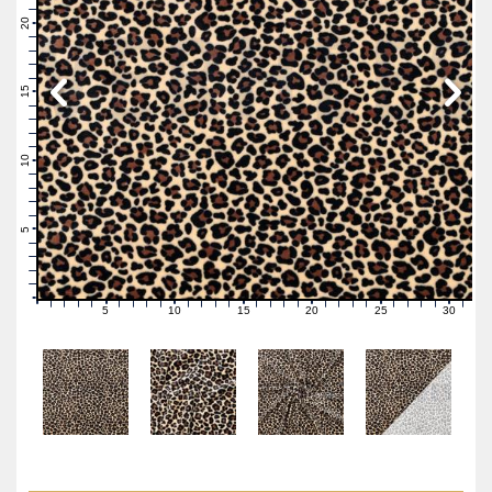
22
21
20
19
18
17
16
15
14
13
12
11
10
9
8
7
6
5
4
3
2
1
0
5
10
15
20
25
30
0
1
2
3
4
6
7
8
9
11
12
13
14
16
17
18
19
21
22
23
24
26
27
28
29
31