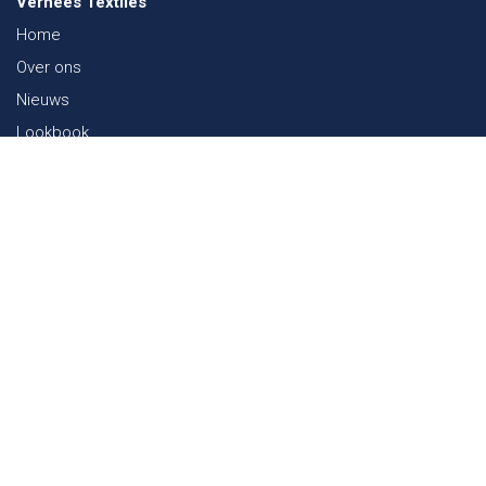
Verhees Textiles
Home
Over ons
Nieuws
Lookbook
Duurzaamheid in de Textiel
Beurzen
Werken bij
Contact
Webshop
FAQ
Sitemap
Contact
Paalgravenlaan 10
5342 LR
Oss