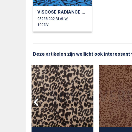
VISCOSE RADIANCE DIERENHUID
05238.002 BLAUW
100%VI
Deze artikelen zijn wellicht ook interessant 
ARD LUREX