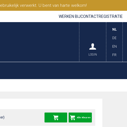
ruikelijk verwerkt. U bent van harte welkom!
WERKEN BIJ
CONTACT
REGISTRATIE
NL
DE
EN
LOGIN
FR
er)
Alle Kleuren