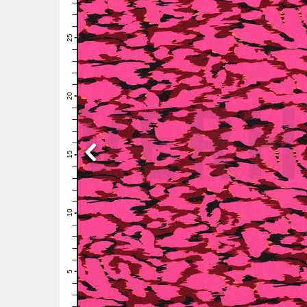
28
27
26
25
24
23
22
21
20
19
18
17
16
15
14
13
12
11
10
9
8
7
6
5
4
3
2