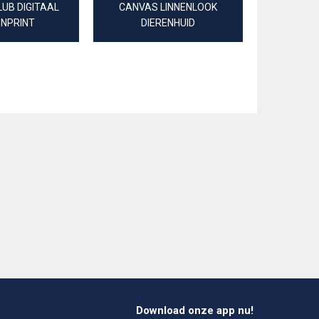
UB DIGITAAL
CANVAS LINNENLOOK
LENZIN
ENPRINT
DIERENHUID
DIGITAA
Download onze app nu!