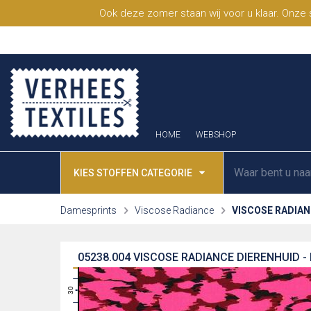
Ook deze zomer staan wij voor u klaar. Onze
HOME
WEBSHOP
KIES STOFFEN CATEGORIE
Damesprints
Viscose Radiance
VISCOSE RADIAN
05238.004
VISCOSE RADIANCE DIERENHUID -
31
30
29