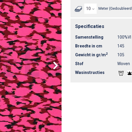
Meter (Gedoubleerd 
Specificaties
Samenstelling
100%VI
Breedte in cm
145
2
Gewicht in gr/m
105
Stof
Woven
Wasinstructies