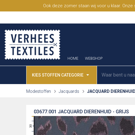
Ook deze zomer staan wij voor u klaar. Onze
HOME
WEBSHOP
KIES STOFFEN CATEGORIE
Modestoffen
Jacquards
JACQUARD DIERENHUI
03677.001
JACQUARD DIERENHUID - GRIJS
31
30
29