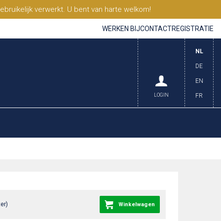
ruikelijk verwerkt. U bent van harte welkom!
WERKEN BIJ
CONTACT
REGISTRATIE
NL
DE
EN
LOGIN
FR
er)
Winkelwagen