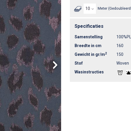
Meter (Gedoubleerd 
Specificaties
Samenstelling
100%P
Breedte in cm
160
2
Gewicht in gr/m
150
Stof
Woven
Wasinstructies