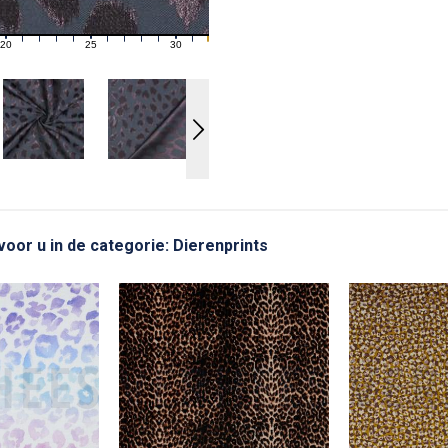
20
25
30
21
22
23
24
26
27
28
29
31
voor u in de categorie: Dierenprints