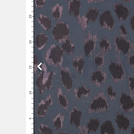
28
27
26
25
24
23
22
21
20
19
18
17
16
15
14
13
12
11
10
9
8
7
6
5
4
3
2