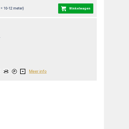
= 10-12 meter)
Winkelwagen
L
Meer info