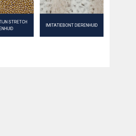
TIJN STRETCH
VISCO
IMITATIEBONT DIERENHUID
ENHUID
DI