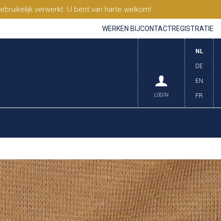
ruikelijk verwerkt. U bent van harte welkom!
WERKEN BIJ
CONTACT
REGISTRATIE
NL
DE
EN
LOGIN
FR