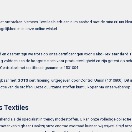
et ontbreken. Verhees Textiles biedt een ruim aanbod met de ruim 60 uni kleu
ogelijkheden in onze online winkel.
 en daarom zijn we trots op onze certificeringen voor
Oeko-Tex standard 
g voldoen aan de hoogste eisen voor productveiligheid en zijn getest op schad
or Centexbel met certificeringsnummer 1501004.
jgbaar met
GOTS
certificering, uitgegeven door Control Union (1010800). Dit 
uctie van de stoffen. Deze duurzame stoffen kunt u kopen via onze webshop. M
s Textiles
bekend als dé specialist in trendy modestoffen. U kan onze volledige collectie
meter verkrijgbaar. Dankzij onze enorme voorraad kunnen wij vrijwel altijd ra