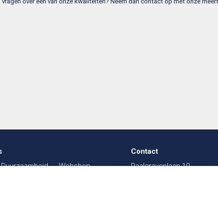
t u vragen over een van onze kwaliteiten? Neem dan contact op met onze meer
s
Contact
Duurzaamheid
Webshop
Paalgravenlaan 10
in de Textiel
FAQ
5342 LR
Oss
003
Beurzen
Sitemap
The Netherlands
sal
Werken bij