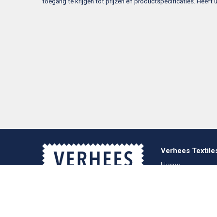
toegang te krijgen tot prijzen en productspecificaties. Heef
Verhees Textile
Home
Over ons
Nieuws
Lookbook