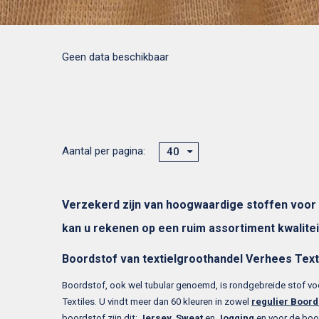
Geen data beschikbaar
Aantal per pagina:
40
Verzekerd zijn van hoogwaardige stoffen voor d
kan u rekenen op een ruim assortiment kwalite
Boordstof van textielgroothandel Verhees Text
Boordstof, ook wel tubular genoemd, is rondgebreide stof vo
Textiles. U vindt meer dan 60 kleuren in zowel
regulier Boord
boordstof zijn dit:
Jersey
,
Sweat
en
Jogging
en voor de boor