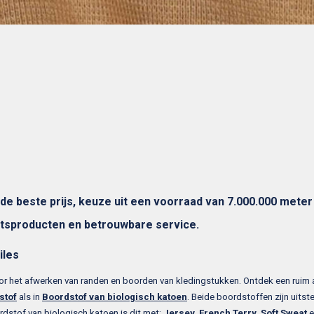
e beste prijs, keuze uit een voorraad van 7.000.000 meter 
itsproducten en betrouwbare service.
iles
or het afwerken van randen en boorden van kledingstukken. Ontdek een ruim a
stof
als in
Boordstof van biologisch katoen
. Beide boordstoffen zijn uits
dstof van biologisch katoen is dit met:
Jersey
,
French Terry
,
Soft Sweat
e