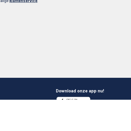
talige
klantenservice
.
Download onze app nu!
1 412 647 347
es@verheestextiles.com
Volg ons op social
media!