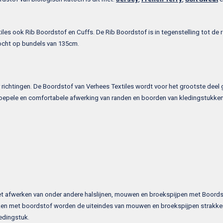
xtiles ook Rib Boordstof en Cuffs. De Rib Boordstof is in tegenstelling tot de
ocht op bundels van 135cm.
ier richtingen. De Boordstof van Verhees Textiles wordt voor het grootste dee
 soepele en comfortabele afwerking van randen en boorden van kledingstukken
 afwerken van onder andere halslijnen, mouwen en broekspijpen met Boordsto
ken met boordstof worden de uiteindes van mouwen en broekspijpen strakker
edingstuk.