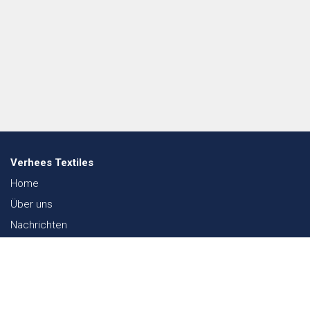
Verhees Textiles
Home
Über uns
Nachrichten
Lookbook
Textil und Nachhaltigkeit
Messen
Kontakt