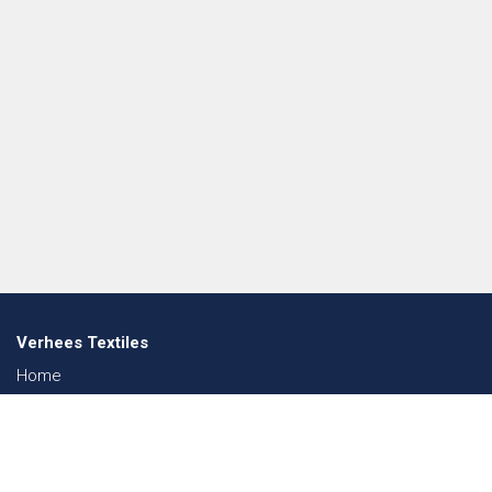
Verhees Textiles
Home
Über uns
Nachrichten
Lookbook