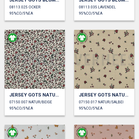
JERSEY GOTS BLUMEN JENNIFER BOURON
JERSEY GOTS BLUMEN JENNIFER BOURON
08113.025 OCKER
08113.035 LAVENDEL
95%CO/5%EA
95%CO/5%EA
JERSEY GOTS NATUR BLUMEN
JERSEY GOTS NATUR BLUMEN
07150.007 NATUR/BEIGE
07150.017 NATUR/SALBEI
95%CO/5%EA
95%CO/5%EA