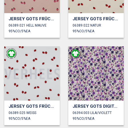
JERSEY GOTS FRÜCHTE
JERSEY GOTS FRÜCHTE
06389.021 HELL MAUVE
06389.022 NATUR
95%CO/5%EA
95%CO/5%EA
JERSEY GOTS FRÜCHTE
JERSEY GOTS DIGITAL BLUMEN
06389.025 WEISS
06394.003 LILA/VIOLETT
95%CO/5%EA
95%CO/5%EA