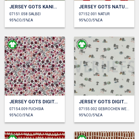
JERSEY GOTS KANINCHEN
JERSEY GOTS NATUR ÄPFEL
07151.058 SALBEI
07152.001 NATUR
95%CO/5%EA
95%CO/5%EA
JERSEY GOTS DIGITAL BLUMEN
JERSEY GOTS DIGITAL HUNDE
07154.009 FUCHSIA
07155.002 GEBROCHEN WEISS
95%CO/5%EA
95%CO/5%EA