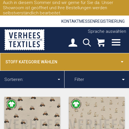
Auch in diesem Sommer sind wir gerne für Sie da. Unser
Showroom ist geöffnet und Ihre Bestellungen werden
selbstverständlich bearbeitet.
KONTAKT
MESSEN
REGISTRIERUNG
Sprache auswählen
STOFF KATEGORIE WÄHLEN
Sortieren:
Filter