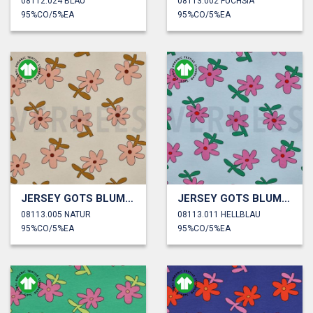
08112.024 BLAU
08113.002 FUCHSIA
95%CO/5%EA
95%CO/5%EA
JERSEY GOTS BLUMEN JENNIFER BOURON
JERSEY GOTS BLUMEN JENNIFER BOURON
08113.005 NATUR
08113.011 HELLBLAU
95%CO/5%EA
95%CO/5%EA