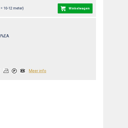
= 10-12 meter)
Winkelwagen
3%EA
Meer info