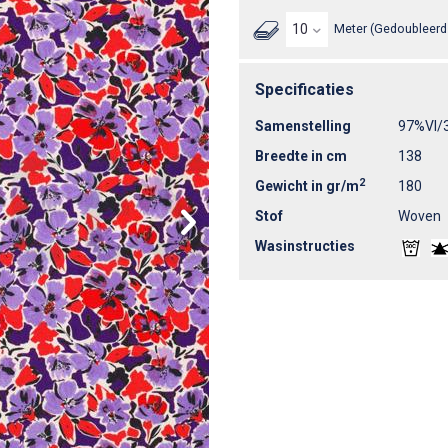
Meter (Gedoubleerd 
Specificaties
Samenstelling
97%VI/
Breedte in cm
138
2
Gewicht in gr/m
180
Stof
Woven
Wasinstructies