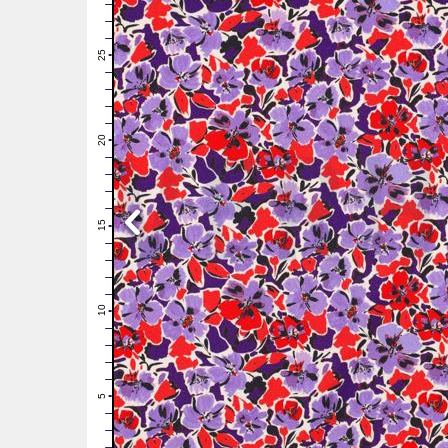
28
27
26
25
24
23
22
21
20
19
18
17
16
15
14
13
12
11
10
9
8
7
6
5
4
3
2