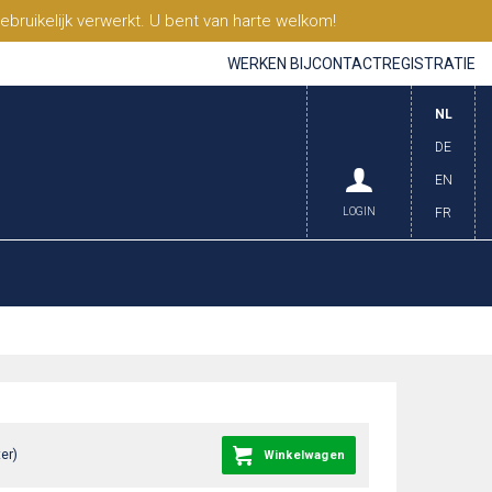
ruikelijk verwerkt. U bent van harte welkom!
WERKEN BIJ
CONTACT
REGISTRATIE
NL
DE
EN
LOGIN
FR
er)
Winkelwagen