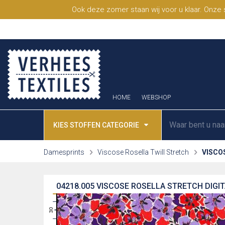
Ook deze zomer staan wij voor u klaar. Onze
HOME
WEBSHOP
KIES STOFFEN CATEGORIE
Damesprints
Viscose Rosella Twill Stretch
VISCO
04218.005
VISCOSE ROSELLA STRETCH DIGIT
31
30
29