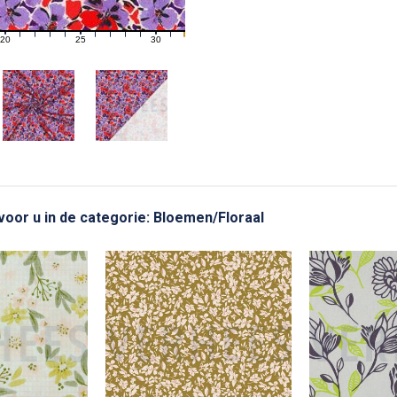
20
25
30
21
22
23
24
26
27
28
29
31
 voor u in de categorie: Bloemen/Floraal