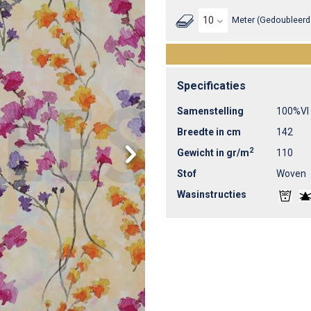
Meter (Gedoubleerd 
Specificaties
Samenstelling
100%VI
Breedte in cm
142
2
Gewicht in gr/m
110
Stof
Woven
Wasinstructies