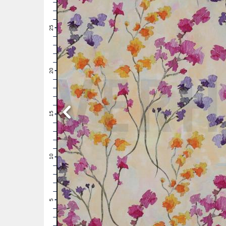
28
27
26
25
24
23
22
21
20
19
18
17
16
15
14
13
12
11
10
9
8
7
6
5
4
3
2