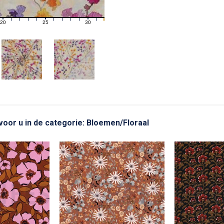
20
25
30
21
22
23
24
26
27
28
29
31
 voor u in de categorie: Bloemen/Floraal