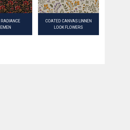
 RADIANCE
COATED CANVAS LINNEN
CANVAS DI
OEMEN
LOOK FLOWERS