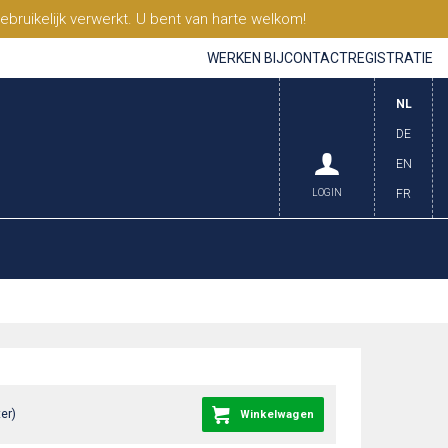
ruikelijk verwerkt. U bent van harte welkom!
WERKEN BIJ
CONTACT
REGISTRATIE
NL
DE
EN
LOGIN
FR
er)
Winkelwagen