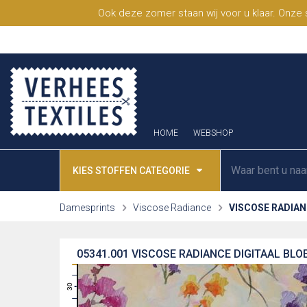
Ook deze zomer staan wij voor u klaar. Onze
HOME
WEBSHOP
KIES STOFFEN CATEGORIE
Damesprints
Viscose Radiance
VISCOSE RADIAN
05341.001
VISCOSE RADIANCE DIGITAAL BLO
31
30
29