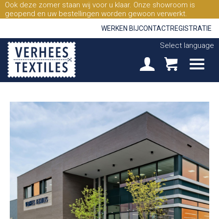
Ook deze zomer staan wij voor u klaar. Onze showroom is
geopend en uw bestellingen worden gewoon verwerkt.
WERKEN BIJ
CONTACT
REGISTRATIE
Select language