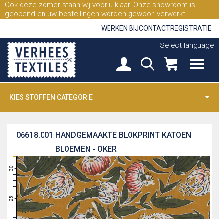
Ook deze zomer staan wij voor u klaar. Onze showroom is
geopend en uw bestellingen worden gewoon verwerkt.
WERKEN BIJ
CONTACT
REGISTRATIE
Select language
KIES STOFFEN CATEGORIE
06618.001
HANDGEMAAKTE BLOKPRINT KATOEN
BLOEMEN - OKER
31
30
29
28
27
26
25
24
23