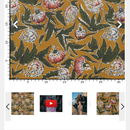
22
21
20
19
18
17
16
15
14
13
12
11
10
9
8
7
6
5
4
3
2
1
0
5
10
15
20
25
30
0
1
2
3
4
6
7
8
9
11
12
13
14
16
17
18
19
21
22
23
24
26
27
28
29
31