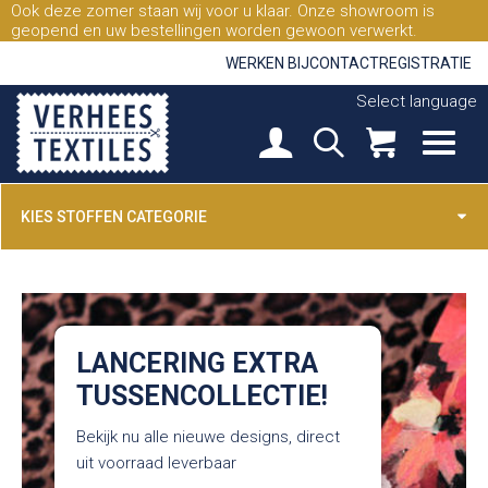
Ook deze zomer staan wij voor u klaar. Onze showroom is
geopend en uw bestellingen worden gewoon verwerkt.
WERKEN BIJ
CONTACT
REGISTRATIE
Select language
KIES STOFFEN CATEGORIE
LANCERING EXTRA
TUSSENCOLLECTIE!
Bekijk nu alle nieuwe designs, direct
uit voorraad leverbaar