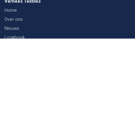
Verhees Textiles
Home
Over ons
Nieuws
Lookbook
Duurzaamheid in de Textiel
Beurzen
Werken bij
Contact
Webshop
FAQ
Sitemap
Contact
Paalgravenlaan 10
5342 LR
Oss