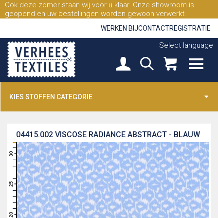
Ook deze zomer staan wij voor u klaar. Onze showroom is
geopend en uw bestellingen worden gewoon verwerkt.
WERKEN BIJ
CONTACT
REGISTRATIE
Select language
KIES STOFFEN CATEGORIE
04415.002
VISCOSE RADIANCE ABSTRACT - BLAUW
31
30
29
28
27
26
25
24
23
22
21
20