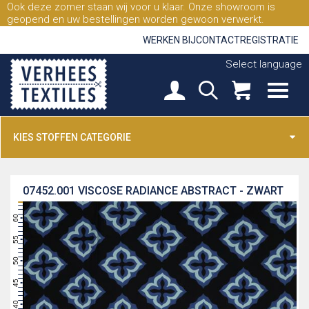
Ook deze zomer staan wij voor u klaar. Onze showroom is
geopend en uw bestellingen worden gewoon verwerkt.
WERKEN BIJ
CONTACT
REGISTRATIE
Select language
KIES STOFFEN CATEGORIE
07452.001
VISCOSE RADIANCE ABSTRACT - ZWART
63
62
61
60
59
58
57
56
55
54
53
52
51
50
49
48
47
46
45
44
43
42
41