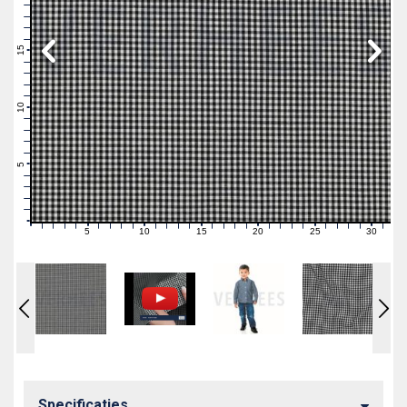
19
18
17
16
15
14
13
12
11
10
9
8
7
6
5
4
3
2
1
0
5
10
15
20
25
30
0
1
2
3
4
6
7
8
9
11
12
13
14
16
17
18
19
21
22
23
24
26
27
28
29
31
Specificaties