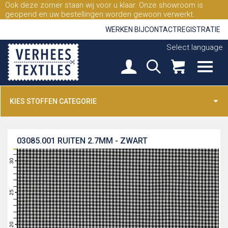
Ook deze zomer staan wij voor u klaar. Onze showroom is
geopend en uw bestellingen worden gewoon verwerkt.
WERKEN BIJ
CONTACT
REGISTRATIE
Select language
KIES STOFFEN CATEGORIE
03085.001
RUITEN 2.7MM - ZWART
31
30
29
28
27
26
25
24
23
22
21
20