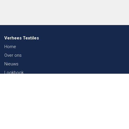
Verhees Textiles
Home
Over ons
Nieuws
Lookbook
Duurzaamheid in de Textiel
Beurzen
Werken bij
Contact
Webshop
FAQ