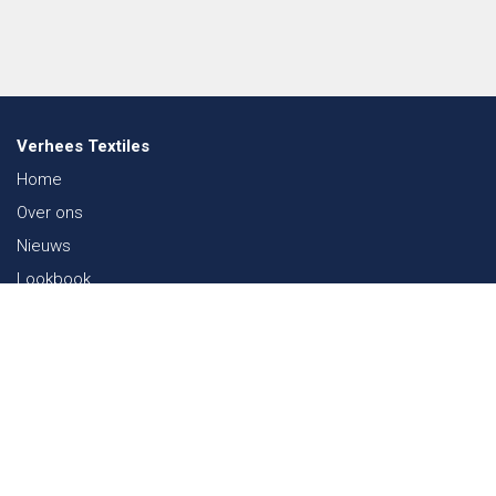
Verhees Textiles
Home
Over ons
Nieuws
Lookbook
Duurzaamheid in de Textiel
Beurzen
Werken bij
Contact
Webshop
FAQ