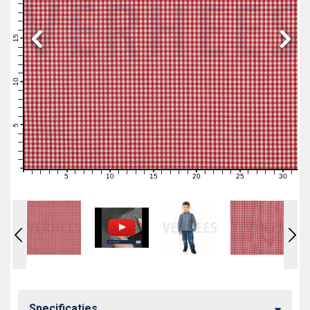
19
18
17
16
15
14
13
12
11
10
9
8
7
6
5
4
3
2
1
0
5
10
15
20
25
30
0
1
2
3
4
6
7
8
9
11
12
13
14
16
17
18
19
21
22
23
24
26
27
28
29
31
Specificaties