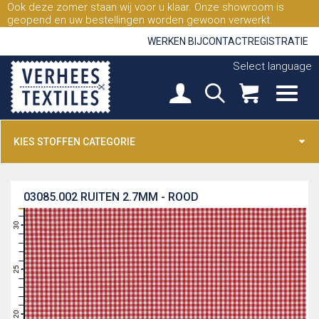
Ook deze zomer staan wij voor u klaar. Onze showroom is
geopend en uw bestellingen worden gewoon verwerkt.
WERKEN BIJ
CONTACT
REGISTRATIE
Select language
KIES STOFFEN CATEGORIE
03085.002
RUITEN 2.7MM - ROOD
31
30
29
28
27
26
25
24
23
22
21
20