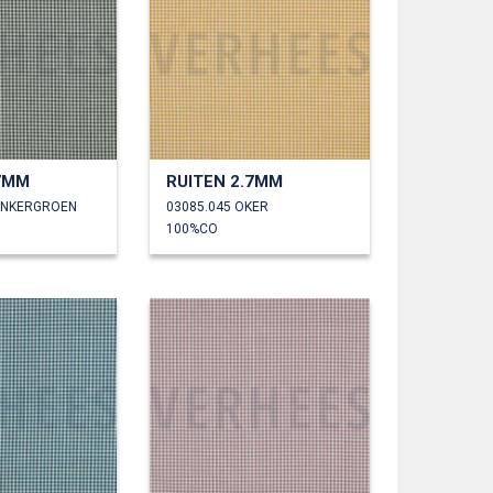
.7MM
RUITEN 2.7MM
ONKERGROEN
03085.045 OKER
100%CO