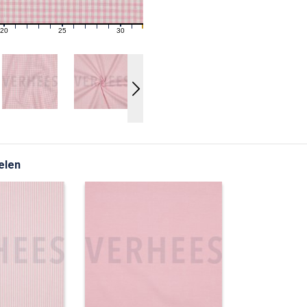
20
25
30
21
22
23
24
26
27
28
29
31
elen