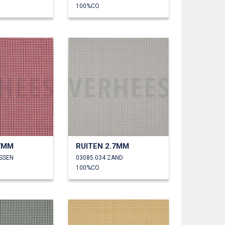
100%CO
.7MM
RUITEN 2.7MM
ESSEN
03085.034 ZAND
100%CO