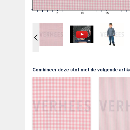
1
0
0
5
10
15
1
2
3
4
6
7
8
9
11
12
13
14
16
17
18
19
Combineer deze stof met de volgende artik