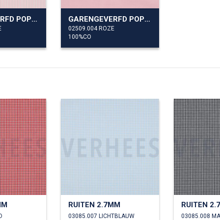
GARENGEVERFD POPLIN STREPEN 3MM
GARENGEVERFD POPLIN
E
02509.004 ROZE
100%CO
MM
RUITEN 2.7MM
RUITEN 2
D
03085.007 LICHTBLAUW
03085.008 M