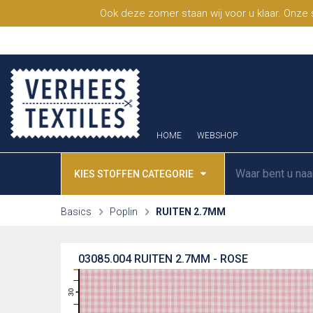
Ook deze zomer staan wij voor u klaar. Onze
HOME
WEBSHOP
KIES STOFFEN CATEGORIE
Basics
Poplin
RUITEN 2.7MM
03085.004
RUITEN 2.7MM - ROSE
31
30
29