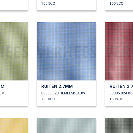
100%CO
100%CO
MM
RUITEN 2.7MM
RUITEN 2
LIME
03085.023 HEMELSBLAUW
03085.024 B
100%CO
100%CO