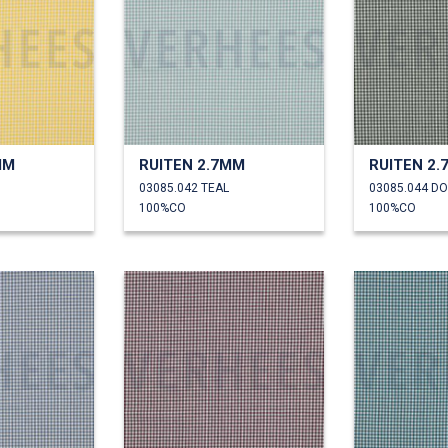
MM
RUITEN 2.7MM
RUITEN 2
03085.042 TEAL
03085.044 D
100%CO
100%CO