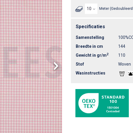
Meter (Gedoubleerd 
Specificaties
Samenstelling
100%C
Breedte in cm
144
2
Gewicht in gr/m
110
Stof
Woven
Wasinstructies