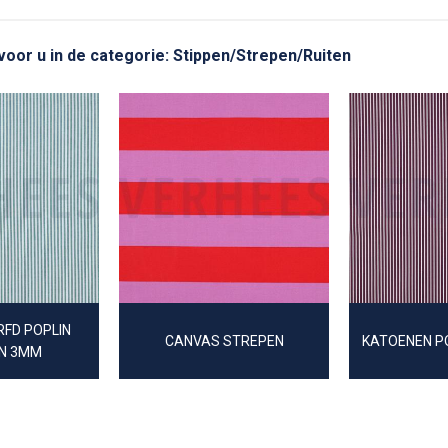
 voor u in de categorie: Stippen/Strepen/Ruiten
FD POPLIN
CANVAS STREPEN
KATOENEN P
N 3MM