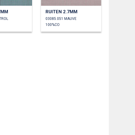
.7MM
RUITEN 2.7MM
ETROL
03085.051 MAUVE
100%CO