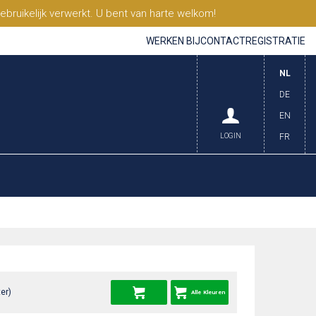
ruikelijk verwerkt. U bent van harte welkom!
WERKEN BIJ
CONTACT
REGISTRATIE
NL
DE
EN
LOGIN
FR
er)
Alle Kleuren