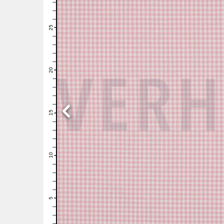
28
27
26
25
24
23
22
21
20
19
18
17
16
15
14
13
12
11
10
9
8
7
6
5
4
3
2