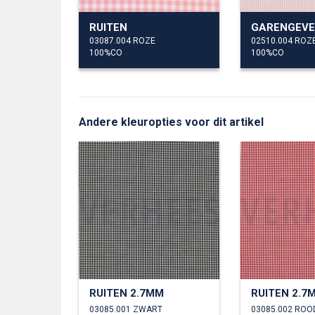
RUITEN
03087.004 ROZE
02510.004 ROZ
100%CO
100%CO
Andere kleuropties voor dit artikel
RUITEN 2.7MM
RUITEN 2.7
03085.001 ZWART
03085.002 ROO