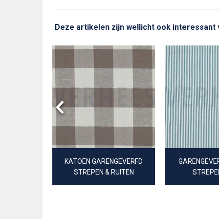
Deze artikelen zijn wellicht ook interessant
IN STIPPEN
KATOEN GARENGEVERFD
GARENGEVER
STREPEN & RUITEN
STREPE