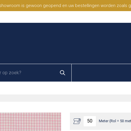
 showroom is gewoon geopend en uw bestellingen worden zoals geb
Meter (Rol = 50 met