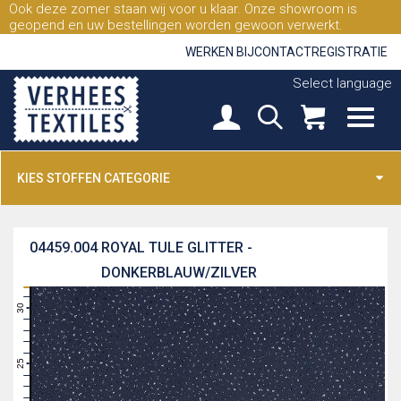
Ook deze zomer staan wij voor u klaar. Onze showroom is
geopend en uw bestellingen worden gewoon verwerkt.
WERKEN BIJ
CONTACT
REGISTRATIE
Select language
KIES STOFFEN CATEGORIE
04459.004
ROYAL TULE GLITTER -
DONKERBLAUW/ZILVER
31
30
29
28
27
26
25
24
23