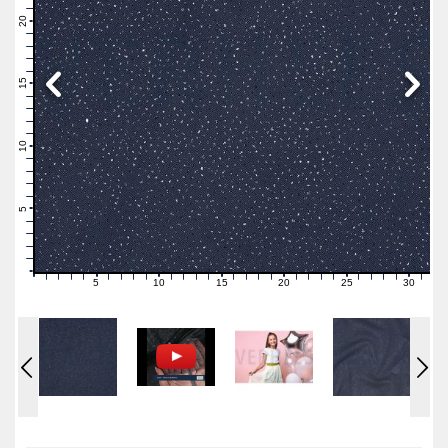
22
21
20
19
18
17
16
15
14
13
12
11
10
9
8
7
6
5
4
3
2
1
0
5
10
15
20
25
30
0
1
2
3
4
6
7
8
9
11
12
13
14
16
17
18
19
21
22
23
24
26
27
28
29
31