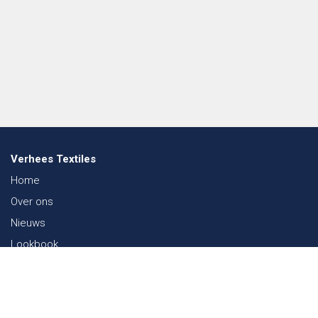
Verhees Textiles
Home
Over ons
Nieuws
Lookbook
Duurzaamheid in de Textiel
Beurzen
Werken bij