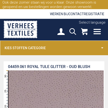
Ook deze zomer staan wij voor u klaar. Onze showroom is
geopend en uw bestellingen worden gewoon verwerkt.
WERKEN BIJ
CONTACT
REGISTRATIE
Select language
KIES STOFFEN CATEGORIE
04459.061
ROYAL TULE GLITTER - OUD BLUSH
31
30
29
28
27
26
25
24
23
22
21
20