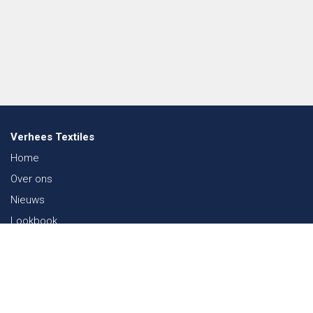
Verhees Textiles
Home
Over ons
Nieuws
Lookbook
Duurzaamheid in de Textiel
Beurzen
Werken bij
Contact