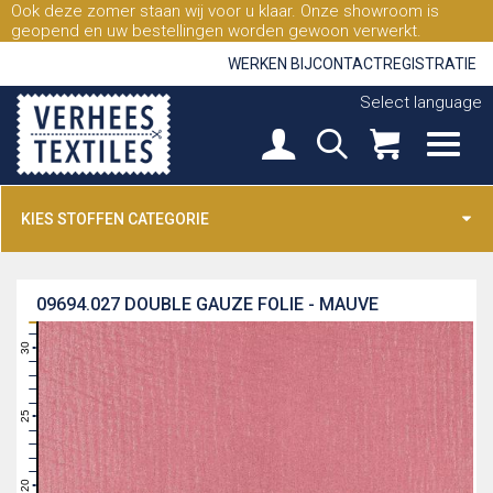
Ook deze zomer staan wij voor u klaar. Onze showroom is
geopend en uw bestellingen worden gewoon verwerkt.
WERKEN BIJ
CONTACT
REGISTRATIE
Select language
KIES STOFFEN CATEGORIE
09694.027
DOUBLE GAUZE FOLIE - MAUVE
31
30
29
28
27
26
25
24
23
22
21
20