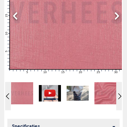
19
18
17
16
15
14
13
12
11
10
9
8
7
6
5
4
3
2
1
0
5
10
15
20
25
30
0
1
2
3
4
6
7
8
9
11
12
13
14
16
17
18
19
21
22
23
24
26
27
28
29
31
Specificaties