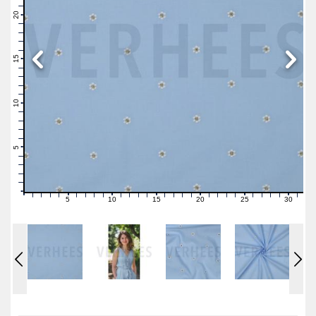
22
21
20
19
18
17
16
15
14
13
12
11
10
9
8
7
6
5
4
3
2
1
0
5
10
15
20
25
30
0
1
2
3
4
6
7
8
9
11
12
13
14
16
17
18
19
21
22
23
24
26
27
28
29
31