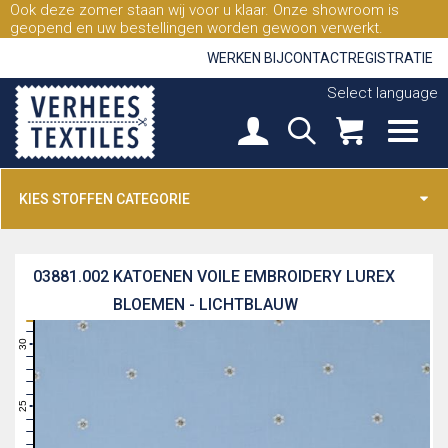
Ook deze zomer staan wij voor u klaar. Onze showroom is
geopend en uw bestellingen worden gewoon verwerkt.
WERKEN BIJ
CONTACT
REGISTRATIE
Select language
KIES STOFFEN CATEGORIE
03881.002
KATOENEN VOILE EMBROIDERY LUREX
BLOEMEN - LICHTBLAUW
31
30
29
28
27
26
25
24
23