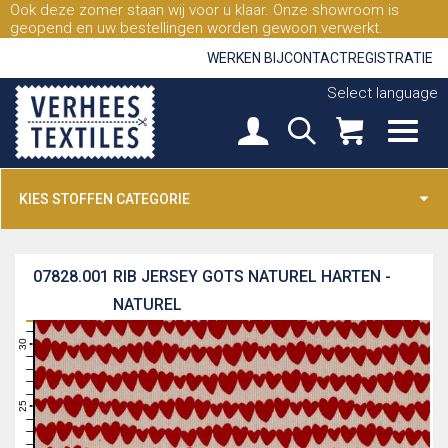
Ook deze zomer staan wij voor u klaar. Onze showroom is
geopend en uw bestellingen worden gewoon verwerkt.
WERKEN BIJ
CONTACT
REGISTRATIE
Select language
KIES STOFFEN CATEGORIE
07828.001
RIB JERSEY GOTS NATUREL HARTEN -
NATUREL
31
30
29
28
27
26
25
24
23