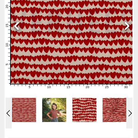
22
21
20
19
18
17
16
15
14
13
12
11
10
9
8
7
6
5
4
3
2
1
0
5
10
15
20
25
30
0
1
2
3
4
6
7
8
9
11
12
13
14
16
17
18
19
21
22
23
24
26
27
28
29
31